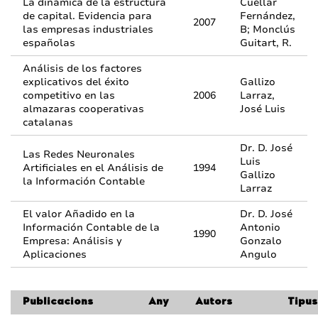
La dinámica de la estructura
Cuéllar
de capital. Evidencia para
Fernández,
2007
las empresas industriales
B; Monclús
españolas
Guitart, R.
Análisis de los factores
explicativos del éxito
Gallizo
competitivo en las
2006
Larraz,
almazaras cooperativas
José Luis
catalanas
Dr. D. José
Las Redes Neuronales
Luis
Artificiales en el Análisis de
1994
Gallizo
la Información Contable
Larraz
El valor Añadido en la
Dr. D. José
Información Contable de la
Antonio
1990
Empresa: Análisis y
Gonzalo
Aplicaciones
Angulo
Publicacions
Any
Autors
Tipus