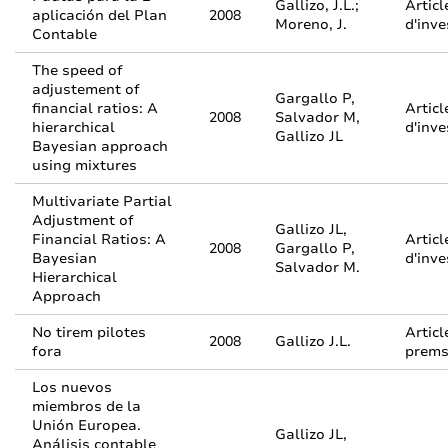
Gallizo, J.L.;
Articl
aplicación del Plan
2008
Moreno, J.
d'inve
Contable
The speed of
adjustement of
Gargallo P,
financial ratios: A
Articl
2008
Salvador M,
hierarchical
d'inve
Gallizo JL
Bayesian approach
using mixtures
Multivariate Partial
Adjustment of
Gallizo JL,
Financial Ratios: A
Articl
2008
Gargallo P,
Bayesian
d'inve
Salvador M.
Hierarchical
Approach
No tirem pilotes
Articl
2008
Gallizo J.L.
fora
prem
Los nuevos
miembros de la
Unión Europea.
Gallizo JL,
Análisis contable