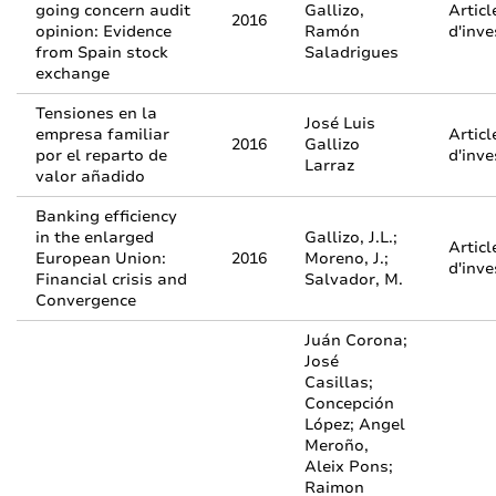
going concern audit
Gallizo,
Articl
2016
opinion: Evidence
Ramón
d'inve
from Spain stock
Saladrigues
exchange
Tensiones en la
José Luis
empresa familiar
Articl
2016
Gallizo
por el reparto de
d'inve
Larraz
valor añadido
Banking efficiency
in the enlarged
Gallizo, J.L.;
Articl
European Union:
2016
Moreno, J.;
d'inve
Financial crisis and
Salvador, M.
Convergence
Juán Corona;
José
Casillas;
Concepción
López; Angel
Meroño,
Aleix Pons;
Raimon