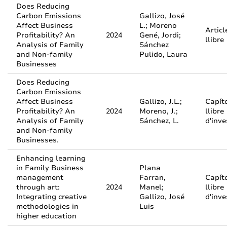
Does Reducing
Carbon Emissions
Gallizo, José
Affect Business
L.; Moreno
Articl
Profitability? An
2024
Gené, Jordi;
llibre
Analysis of Family
Sánchez
and Non-family
Pulido, Laura
Businesses
Does Reducing
Carbon Emissions
Affect Business
Gallizo, J.L.;
Capít
Profitability? An
2024
Moreno, J.;
llibre
Analysis of Family
Sánchez, L.
d'inve
and Non-family
Businesses.
Enhancing learning
in Family Business
Plana
management
Farran,
Capít
through art:
2024
Manel;
llibre
Integrating creative
Gallizo, José
d'inve
methodologies in
Luis
higher education