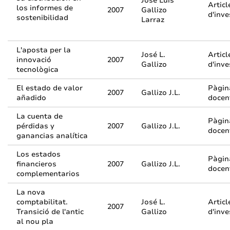
José Luis
Articl
los informes de
2007
Gallizo
d'inve
sostenibilidad
Larraz
L'aposta per la
José L.
Articl
innovació
2007
Gallizo
d'inve
tecnològica
El estado de valor
Pàgin
2007
Gallizo J.L.
añadido
docen
La cuenta de
Pàgin
pérdidas y
2007
Gallizo J.L.
docen
ganancias analítica
Los estados
Pàgin
financieros
2007
Gallizo J.L.
docen
complementarios
La nova
comptabilitat.
José L.
Articl
2007
Transició de l'antic
Gallizo
d'inve
al nou pla