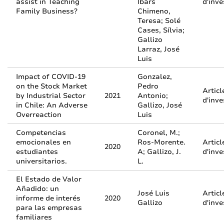
assist in Teaching
Ibars
d'inve
Family Business?
Chimeno,
Teresa; Solé
Cases, Sílvia;
Gallizo
Larraz, José
Luis
Impact of COVID-19
Gonzalez,
on the Stock Market
Pedro
Articl
by Industrial Sector
2021
Antonio;
d'inve
in Chile: An Adverse
Gallizo, José
Overreaction
Luis
Competencias
Coronel, M.;
emocionales en
Ros-Morente.
Articl
2020
estudiantes
A; Gallizo, J.
d'inve
universitarios.
L.
El Estado de Valor
Añadido: un
José Luis
Articl
informe de interés
2020
Gallizo
d'inve
para las empresas
familiares