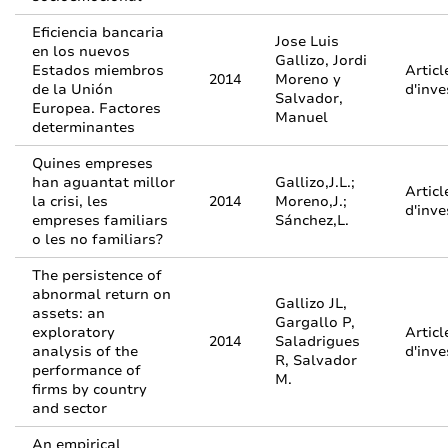
Eficiencia bancaria
Jose Luis
en los nuevos
Gallizo, Jordi
Estados miembros
Articl
2014
Moreno y
de la Unión
d'inve
Salvador,
Europea. Factores
Manuel
determinantes
Quines empreses
han aguantat millor
Gallizo,J.L.;
Articl
la crisi, les
2014
Moreno,J.;
d'inve
empreses familiars
Sánchez,L.
o les no familiars?
The persistence of
abnormal return on
Gallizo JL,
assets: an
Gargallo P,
exploratory
Articl
2014
Saladrigues
analysis of the
d'inve
R, Salvador
performance of
M.
firms by country
and sector
An empirical