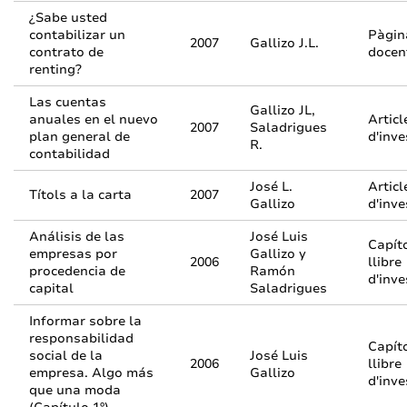
¿Sabe usted
contabilizar un
Pàgin
2007
Gallizo J.L.
contrato de
docen
renting?
Las cuentas
Gallizo JL,
anuales en el nuevo
Articl
2007
Saladrigues
plan general de
d'inve
R.
contabilidad
José L.
Articl
Títols a la carta
2007
Gallizo
d'inve
Análisis de las
José Luis
Capít
empresas por
Gallizo y
2006
llibre
procedencia de
Ramón
d'inve
capital
Saladrigues
Informar sobre la
responsabilidad
Capít
social de la
José Luis
2006
llibre
empresa. Algo más
Gallizo
d'inve
que una moda