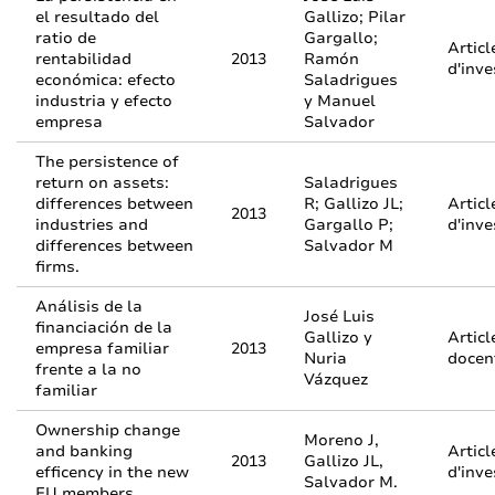
el resultado del
Gallizo; Pilar
ratio de
Gargallo;
Articl
rentabilidad
2013
Ramón
d'inve
económica: efecto
Saladrigues
industria y efecto
y Manuel
empresa
Salvador
The persistence of
return on assets:
Saladrigues
differences between
R; Gallizo JL;
Articl
2013
industries and
Gargallo P;
d'inve
differences between
Salvador M
firms.
Análisis de la
José Luis
financiación de la
Gallizo y
Articl
empresa familiar
2013
Nuria
docen
frente a la no
Vázquez
familiar
Ownership change
Moreno J,
and banking
Articl
2013
Gallizo JL,
efficency in the new
d'inve
Salvador M.
EU members