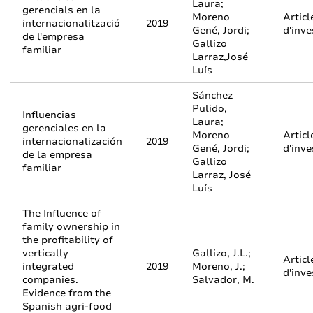
Laura;
gerencials en la
Moreno
Articl
internacionalització
2019
Gené, Jordi;
d'inve
de l'empresa
Gallizo
familiar
Larraz,José
Luís
Sánchez
Pulido,
Influencias
Laura;
gerenciales en la
Moreno
Articl
internacionalización
2019
Gené, Jordi;
d'inve
de la empresa
Gallizo
familiar
Larraz, José
Luís
The Influence of
family ownership in
the profitability of
vertically
Gallizo, J.L.;
Articl
integrated
2019
Moreno, J.;
d'inve
companies.
Salvador, M.
Evidence from the
Spanish agri-food