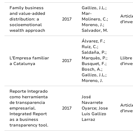
Family business
Gallizo, J.L.;
and value-added
Mar-
Articl
distribution: a
2017
Molinero, C.;
d'inve
socioemotional
Moreno, J.;
wealth approach
Salvador, M.
Álvarez, F.;
Ruiz, C.;
Saldaña, P.;
L'Empresa familiar
Marquès, P.;
Llibre
2017
a Catalunya
Busquet, F.;
d'inve
Bosch, A.;
Gallizo, J.L.;
Moreno, J.
Reporte Integrado
como herramienta
José
de transparencia
Navarrete
Articl
empresarial.
2017
Oyarce; Jose
d'inve
Integrated Report
Luis Gallizo
as a business
Larraz
transparency tool.