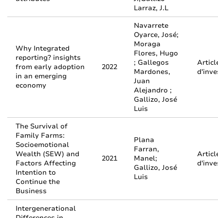
Larraz, J.L
Navarrete
Oyarce, José;
Moraga
Why Integrated
Flores, Hugo
reporting? insights
; Gallegos
Articl
from early adoption
2022
Mardones,
d'inve
in an emerging
Juan
economy
Alejandro ;
Gallizo, José
Luis
The Survival of
Family Farms:
Plana
Socioemotional
Farran,
Wealth (SEW) and
Articl
2021
Manel;
Factors Affecting
d'inve
Gallizo, José
Intention to
Luis
Continue the
Business
Intergenerational
Differences in