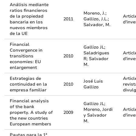
Análisis mediante
ratios financieros
Moreno, J.;
de la propiedad
Articl
2011
Gallizo, J.L.;
bancaria en los
d'inve
Salvador, M.
nuevos miembros
de la UE
Financial
Gallizo JL;
Convergence in
Saladrigues
Articl
transitions
2010
R; Salvador
d'inve
economies: EU
M.
enlargement
Estrategias de
Articl
José Luis
continuidad en la
2010
revist
Gallizo
empresa familiar
divul
Financial analysis
Gallizo JL;
of the bank
Moreno, Jordi
Articl
property. A study of
2009
y Salvador
d'inve
the new countries
M.
European members
Pautas para la 1ª