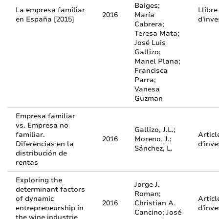
Baiges;
La empresa familiar
Llibre
2016
María
en España [2015]
d'inve
Cabrera;
Teresa Mata;
José Luis
Gallizo;
Manel Plana;
Francisca
Parra;
Vanesa
Guzman
Empresa familiar
vs. Empresa no
Gallizo, J.L.;
familiar.
Articl
2016
Moreno, J.;
Diferencias en la
d'inve
Sánchez, L.
distribución de
rentas
Exploring the
Jorge J.
determinant factors
Roman;
of dynamic
Articl
2016
Christian A.
entrepreneurship in
d'inve
Cancino; José
the wine industrie