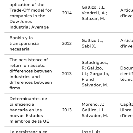
aplication of the
Gallizo, J.L.;
Trade-Off model for
Articl
2014
Vendrell, A.;
companies in the
d'inve
Salazar, M.
Dow Jones
Industrial Average
Bankia y la
Gallizo JL,
Articl
transparencia
2013
Sabi X.
d'inve
necesaria
The persistence of
Saladrigues,
return on assets:
R; Gallizo,
Docu
differences between
2013
J.L; Gargallo,
científ
industries and
P and
tècnic
differences between
Salvador, M.
firms
Determinantes de
la eficiencia
Moreno, J.;
Capít
bancaria en los
2013
Gallizo, J.L.;
llibre
nuevos Estados
Salvador, M.
d'inve
miembros de la UE
La persistencia en
Jose Luis