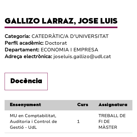
GALLIZO LARRAZ, JOSE LUIS
Categoria:
CATEDRÀTIC/A D'UNIVERSITAT
Perfil acadèmic:
Doctorat
Departament:
ECONOMIA I EMPRESA
Adreça electrònica:
joseluis.gallizo@udl.cat
Docència
Ensenyament
Curs
Assignatura
MU en Comptabilitat,
TREBALL DE
Auditoria i Control de
1
FI DE
Gestió - UdL
MÀSTER