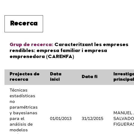
Recerca
Grup de recerca:
Caracteritzant les empreses
rendibles: empresa familiar i empresa
emprenedora (CARENFA)
Projectes de
Data
Investig
Data fi
recerca
inici
principa
Técnicas
estadísticas
no
paramétricas
y bayesianas
MANUEL 
para el
01/01/2013
31/12/2015
SALVAD
análisis de
FIGUERA
modelos