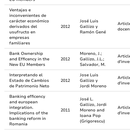
Ventajas e
inconvenientes de
carácter económico
José Luis
Articl
derivados del
2012
Gallizo y
docen
usufructo en
Ramón Gené
empresas
familiares
Bank Ownership
Moreno, J.;
Articl
and Efficency in the
2012
Gallizo, J.L.;
d'inve
New EU Members
Salvador, M.
Interpretando el
Jose Luis
Articl
Estado de Cambios
2012
Gallizo y
d'inve
de Patrimonio Neto
Jordi Moreno
Banking efficency
José L.
and european
Gallizo, Jordi
integration.
Articl
2011
Moreno and
Implications of the
d'inve
Ioana Pop
banking reform in
(Grigorescu)
Romania