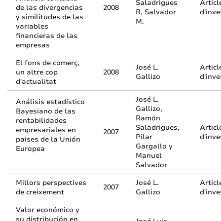
Saladrigues
Articl
de las divergencias
2008
R, Salvador
d'inve
y similitudes de las
M.
variables
financieras de las
empresas
El fons de comerç,
José L.
Articl
un altre cop
2008
Gallizo
d'inve
d'actualitat
José L.
Análisis estadístico
Gallizo,
Bayesiano de las
Ramón
rentabilidades
Saladrigues,
Articl
empresariales en
2007
Pilar
d'inve
paises de la Unión
Gargallo y
Europea
Manuel
Salvador
Millors perspectives
José L.
Articl
2007
de creixement
Gallizo
d'inve
Valor económico y
su distribución en