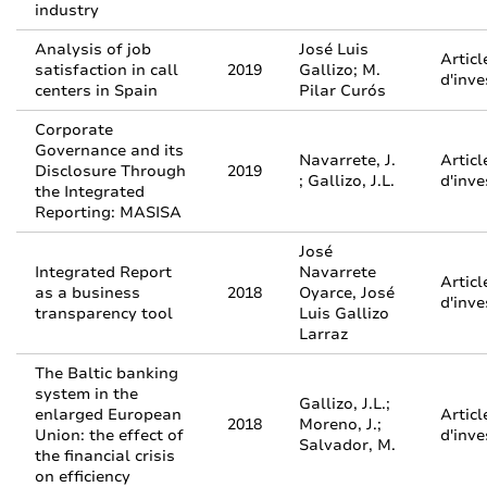
industry
Analysis of job
José Luis
Articl
satisfaction in call
2019
Gallizo; M.
d'inve
centers in Spain
Pilar Curós
Corporate
Governance and its
Navarrete, J.
Articl
Disclosure Through
2019
; Gallizo, J.L.
d'inve
the Integrated
Reporting: MASISA
José
Integrated Report
Navarrete
Articl
as a business
2018
Oyarce, José
d'inve
transparency tool
Luis Gallizo
Larraz
The Baltic banking
system in the
Gallizo, J.L.;
enlarged European
Articl
2018
Moreno, J.;
Union: the effect of
d'inve
Salvador, M.
the financial crisis
on efficiency