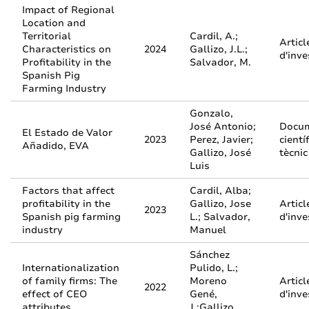
Impact of Regional
Location and
Territorial
Cardil, A.;
Articl
Characteristics on
2024
Gallizo, J.L.;
d'inve
Profitability in the
Salvador, M.
Spanish Pig
Farming Industry
Gonzalo,
José Antonio;
Docu
El Estado de Valor
2023
Perez, Javier;
científ
Añadido, EVA
Gallizo, José
tècnic
Luis
Factors that affect
Cardil, Alba;
profitability in the
Gallizo, Jose
Articl
2023
Spanish pig farming
L.; Salvador,
d'inve
industry
Manuel
Sánchez
Internationalization
Pulido, L.;
of family firms: The
Moreno
Articl
2022
effect of CEO
Gené,
d'inve
attributes
J.;Gallizo