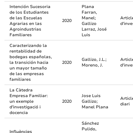
Intención Sucesoria
Plana
de los Estudiantes
Farran,
de las Escuelas
Manel;
Articl
2020
Agrarias en las
Gallizo
d'inve
Agroindustrias
Larraz, José
Familiares
Luis
Caracterizando la
rentabilidad de
bodegas españolas,
Gallizo, J.L.;
Articl
la transición hacia
2020
Moreno, J.
d'inve
un mayor tamaño
de las empresas
familiares
La Càtedra
Empresa Familiar:
Jose Luis
Articl
un exemple
2020
Gallizo;
diari
d'investigació i
Manel Plana
docencia
Sánchez
Pulido,
Influències