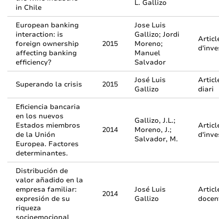
L. Gallizo
in Chile
European banking
Jose Luis
interaction: is
Gallizo; Jordi
Articl
foreign ownership
2015
Moreno;
d'inve
affecting banking
Manuel
efficiency?
Salvador
José Luis
Articl
Superando la crisis
2015
Gallizo
diari
Eficiencia bancaria
en los nuevos
Gallizo, J.L.;
Estados miembros
Articl
2014
Moreno, J.;
de la Unión
d'inve
Salvador, M.
Europea. Factores
determinantes.
Distribución de
valor añadido en la
empresa familiar:
José Luis
Articl
2014
expresión de su
Gallizo
docen
riqueza
socioemocional