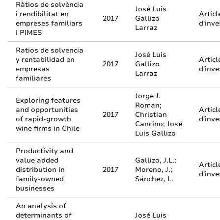
Ràtios de solvència
José Luis
i rendibilitat en
Articl
2017
Gallizo
empreses familiars
d'inve
Larraz
i PIMES
Ratios de solvencia
José Luis
y rentabilidad en
Articl
2017
Gallizo
empresas
d'inve
Larraz
familiares
Jorge J.
Exploring features
Roman;
and opportunities
Articl
2017
Christian
of rapid-growth
d'inve
Cancino; José
wine firms in Chile
Luis Gallizo
Productivity and
value added
Gallizo, J.L.;
Articl
distribution in
2017
Moreno, J.;
d'inve
family-owned
Sánchez, L.
businesses
An analysis of
determinants of
José Luis