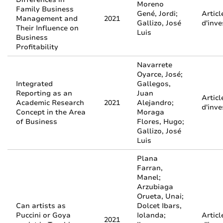
Moreno
Family Business
Gené, Jordi;
Articl
Management and
2021
Gallizo, José
d'inve
Their Influence on
Luis
Business
Profitability
Navarrete
Oyarce, José;
Integrated
Gallegos,
Reporting as an
Juan
Articl
Academic Research
2021
Alejandro;
d'inve
Concept in the Area
Moraga
of Business
Flores, Hugo;
Gallizo, José
Luis
Plana
Farran,
Manel;
Arzubiaga
Orueta, Unai;
Can artists as
Dolcet Ibars,
Puccini or Goya
Iolanda;
Articl
2021