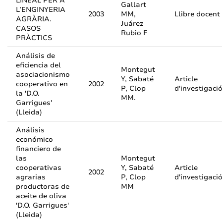
LINEAL PER A
Gallart
L’ENGINYERIA
2003
MM,
Llibre docent
AGRÀRIA.
Juárez
CASOS
Rubio F
PRÀCTICS
Análisis de
eficiencia del
Montegut
asociacionismo
Y, Sabaté
Article
cooperativo en
2002
P, Clop
d'investigaci
la 'D.O.
MM.
Garrigues'
(Lleida)
Análisis
económico
financiero de
las
Montegut
cooperativas
Y, Sabaté
Article
2002
agrarias
P, Clop
d'investigaci
productoras de
MM
aceite de oliva
'D.O. Garrigues'
(Lleida)