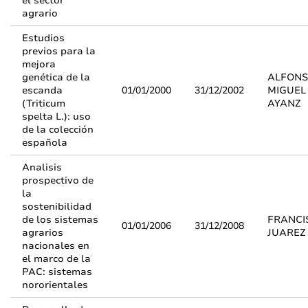
el sector
agrario
Estudios
previos para la
mejora
genética de la
ALFONS
escanda
01/01/2000
31/12/2002
MIGUEL
(Triticum
AYANZ
spelta L.): uso
de la colección
española
Analisis
prospectivo de
la
sostenibilidad
de los sistemas
FRANCI
01/01/2006
31/12/2008
agrarios
JUAREZ
nacionales en
el marco de la
PAC: sistemas
nororientales