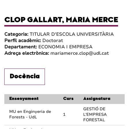
CLOP GALLART, MARIA MERCE
Categoria:
TITULAR D'ESCOLA UNIVERSITÀRIA
Perfil acadèmic:
Doctorat
Departament:
ECONOMIA I EMPRESA
Adreça electrònica:
mariamerce.clop@udl.cat
Docència
Ensenyament
Curs
Assignatura
GESTIÓ DE
MU en Enginyeria de
1
L'EMPRESA
Forests - UdL
FORESTAL