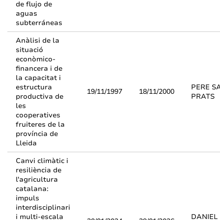
de flujo de
aguas
subterráneas
Anàlisi de la
situació
econòmico-
financera i de
la capacitat i
estructura
PERE S
19/11/1997
18/11/2000
productiva de
PRATS
les
cooperatives
fruiteres de la
província de
Lleida
Canvi climàtic i
resiliència de
l'agricultura
catalana:
impuls
interdisciplinari
i multi-escala
DANIEL