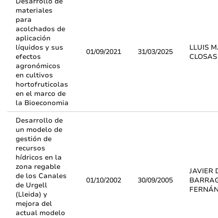
Desarrollo de
materiales
para
acolchados de
aplicación
líquidos y sus
LLUIS 
01/09/2021
31/03/2025
efectos
CLOSAS
agronómicos
en cultivos
hortofruticolas
en el marco de
la Bioeconomia
Desarrollo de
un modelo de
gestión de
recursos
hídricos en la
zona regable
JAVIER 
de los Canales
01/10/2002
30/09/2005
BARRA
de Urgell
FERNÁ
(Lleida) y
mejora del
actual modelo