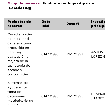
Grup de recerca:
Ecobiotecnologia Agrària
(EcoBioTag)
Projectes de
Data
Investi
Data fi
recerca
inici
princip
Caracterización
de la calidad
de la avellana
producida en
Españay
ANTONI
01/01/1990
31/12/1992
evaluación y
LOPEZ 
mejora de la
tecnología de
secado y
conservación
Sistemas de
ayuda en la
toma de
FRANCI
decisiones
01/01/1993
31/12/1995
JUAREZ
multicriterio en