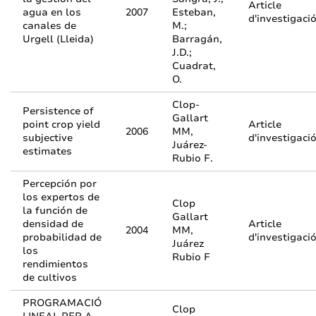
Article
agua en los
2007
Esteban,
d'investigaci
canales de
M.;
Urgell (Lleida)
Barragán,
J.D.;
Cuadrat,
O.
Clop-
Persistence of
Gallart
point crop yield
Article
2006
MM,
subjective
d'investigaci
Juárez-
estimates
Rubio F.
Percepción por
los expertos de
Clop
la función de
Gallart
densidad de
Article
2004
MM,
probabilidad de
d'investigaci
Juárez
los
Rubio F
rendimientos
de cultivos
PROGRAMACIÓ
Clop