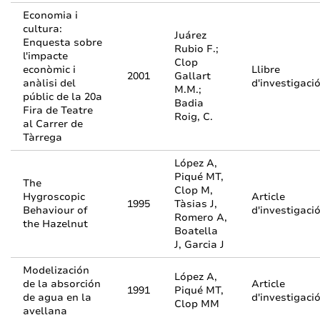
Economia i
cultura:
Juárez
Enquesta sobre
Rubio F.;
l'impacte
Clop
econòmic i
Llibre
2001
Gallart
anàlisi del
d'investigaci
M.M.;
públic de la 20a
Badia
Fira de Teatre
Roig, C.
al Carrer de
Tàrrega
López A,
Piqué MT,
The
Clop M,
Hygroscopic
Article
1995
Tàsias J,
Behaviour of
d'investigaci
Romero A,
the Hazelnut
Boatella
J, Garcia J
Modelización
López A,
de la absorción
Article
1991
Piqué MT,
de agua en la
d'investigaci
Clop MM
avellana