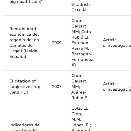
pig meat trade?
Viladrich
Grau M.
Clop-
Gallart
Rentabilidad
MM; Cots-
económica del
Rubió Ll;
regadío de los
Article
2009
Esteban-
Canales de
d'investigaci
Parra M;
Urgell (Lleida,
Barragán-
España)
Fernández
JD
Clop-
Elicitation of
Gallart
Article
subjective crop
2007
MM;
d'investigaci
yield PDF
Juárez-
Rubio F
Cots, Ll,;
Clop,
M.M.;
Indicadores de
López, R.;
la gestión del
Sangrà, J.;