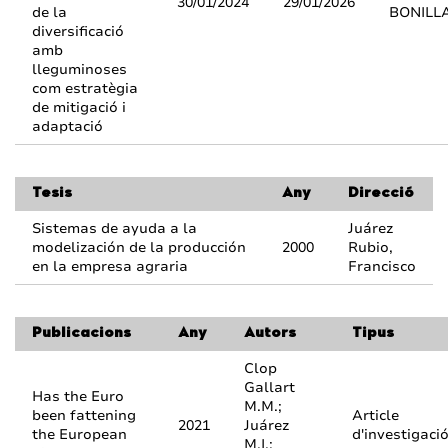
30/01/2024
29/01/2026
de la
BONILL
diversificació
amb
lleguminoses
com estratègia
de mitigació i
adaptació
Tesis
Any
Direcció
Sistemas de ayuda a la
Juárez
modelización de la producción
2000
Rubio,
en la empresa agraria
Francisco
Publicacions
Any
Autors
Tipus
Clop
Gallart
Has the Euro
M.M.;
been fattening
Article
2021
Juárez
the European
d'investigaci
M.I.;