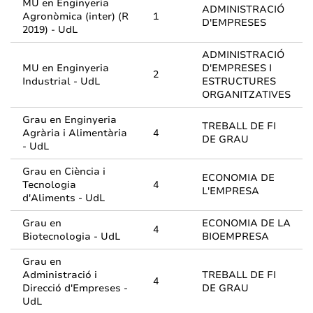
MU en Enginyeria
ADMINISTRACIÓ
Agronòmica (inter) (R
1
D'EMPRESES
2019) - UdL
ADMINISTRACIÓ
MU en Enginyeria
D'EMPRESES I
2
Industrial - UdL
ESTRUCTURES
ORGANITZATIVES
Grau en Enginyeria
TREBALL DE FI
Agrària i Alimentària
4
DE GRAU
- UdL
Grau en Ciència i
ECONOMIA DE
Tecnologia
4
L'EMPRESA
d'Aliments - UdL
Grau en
ECONOMIA DE LA
4
Biotecnologia - UdL
BIOEMPRESA
Grau en
Administració i
TREBALL DE FI
4
Direcció d'Empreses -
DE GRAU
UdL