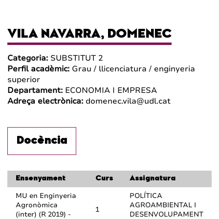
VILA NAVARRA, DOMENEC
Categoria:
SUBSTITUT 2
Perfil acadèmic:
Grau / llicenciatura / enginyeria
superior
Departament:
ECONOMIA I EMPRESA
Adreça electrònica:
domenec.vila@udl.cat
Docència
Ensenyament
Curs
Assignatura
MU en Enginyeria
POLÍTICA
Agronòmica
AGROAMBIENTAL I
1
(inter) (R 2019) -
DESENVOLUPAMENT