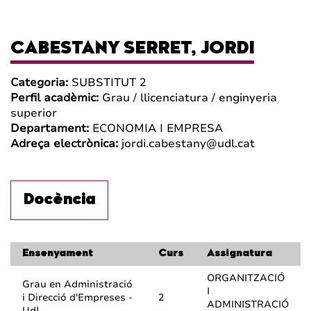
CABESTANY SERRET, JORDI
Categoria:
SUBSTITUT 2
Perfil acadèmic:
Grau / llicenciatura / enginyeria
superior
Departament:
ECONOMIA I EMPRESA
Adreça electrònica:
jordi.cabestany@udl.cat
Docència
Ensenyament
Curs
Assignatura
ORGANITZACIÓ
Grau en Administració
I
i Direcció d'Empreses -
2
ADMINISTRACIÓ
UdL