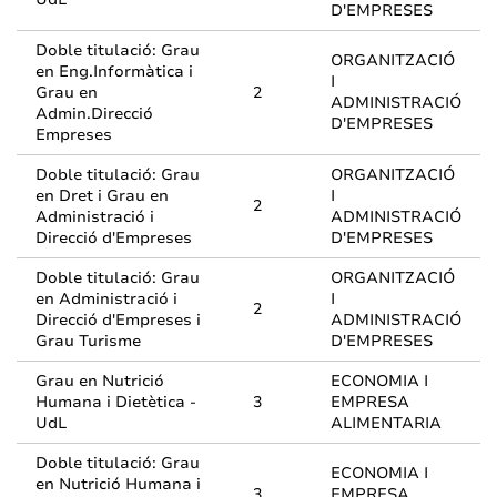
D'EMPRESES
Doble titulació: Grau
ORGANITZACIÓ
en Eng.Informàtica i
I
Grau en
2
ADMINISTRACIÓ
Admin.Direcció
D'EMPRESES
Empreses
Doble titulació: Grau
ORGANITZACIÓ
en Dret i Grau en
I
2
Administració i
ADMINISTRACIÓ
Direcció d'Empreses
D'EMPRESES
Doble titulació: Grau
ORGANITZACIÓ
en Administració i
I
2
Direcció d'Empreses i
ADMINISTRACIÓ
Grau Turisme
D'EMPRESES
Grau en Nutrició
ECONOMIA I
Humana i Dietètica -
3
EMPRESA
UdL
ALIMENTARIA
Doble titulació: Grau
ECONOMIA I
en Nutrició Humana i
3
EMPRESA