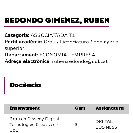
REDONDO GIMENEZ, RUBEN
Categoria:
ASSOCIAT/ADA T1
Perfil acadèmic:
Grau / llicenciatura / enginyeria
superior
Departament:
ECONOMIA I EMPRESA
Adreça electrònica:
ruben.redondo@udl.cat
Docència
Ensenyament
Curs
Assignatura
Grau en Disseny Digital i
DIGITAL
Tecnologies Creatives -
3
BUSINESS
UdL