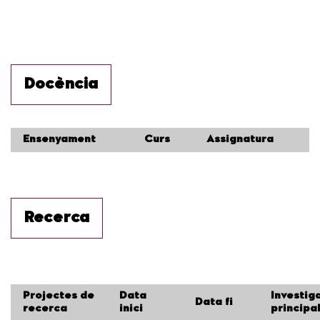
Docència
Ensenyament
Curs
Assignatura
Recerca
Projectes de
Data
Investig
Data fi
recerca
inici
principa