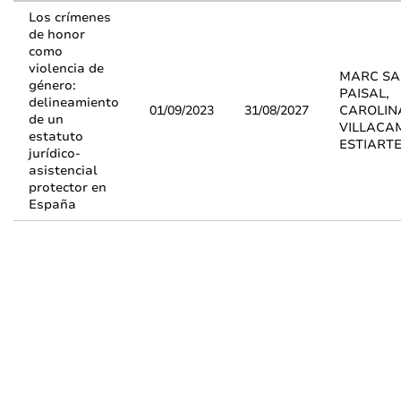
Los crímenes
de honor
como
violencia de
MARC SA
género:
PAISAL,
delineamiento
01/09/2023
31/08/2027
CAROLIN
de un
VILLACA
estatuto
ESTIART
jurídico-
asistencial
protector en
España