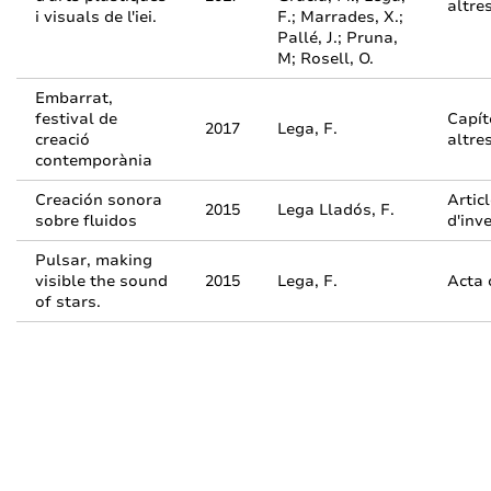
altres
i visuals de l'iei.
F.; Marrades, X.;
Pallé, J.; Pruna,
M; Rosell, O.
Embarrat,
festival de
Capít
2017
Lega, F.
creació
altres
contemporània
Creación sonora
Artic
2015
Lega Lladós, F.
sobre fluidos
d'inv
Pulsar, making
visible the sound
2015
Lega, F.
Acta 
of stars.