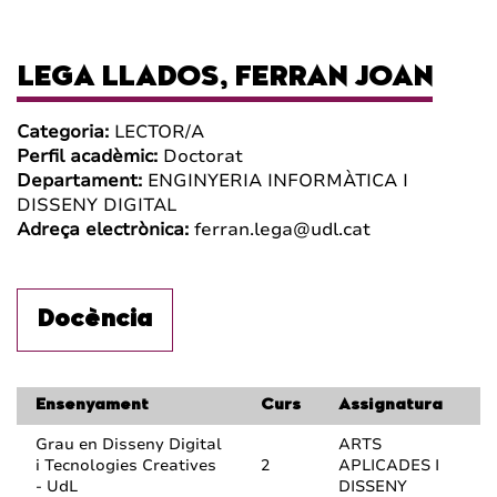
LEGA LLADOS, FERRAN JOAN
Categoria:
LECTOR/A
Perfil acadèmic:
Doctorat
Departament:
ENGINYERIA INFORMÀTICA I
DISSENY DIGITAL
Adreça electrònica:
ferran.lega@udl.cat
Docència
Ensenyament
Curs
Assignatura
Grau en Disseny Digital
ARTS
i Tecnologies Creatives
2
APLICADES I
- UdL
DISSENY