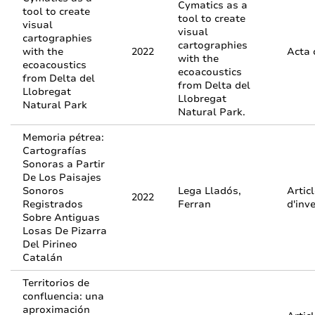
Cymatics as a
tool to create
tool to create
visual
visual
cartographies
cartographies
with the
2022
Acta 
with the
ecoacoustics
ecoacoustics
from Delta del
from Delta del
Llobregat
Llobregat
Natural Park
Natural Park.
Memoria pétrea:
Cartografías
Sonoras a Partir
De Los Paisajes
Sonoros
Lega Lladós,
Artic
2022
Registrados
Ferran
d'inv
Sobre Antiguas
Losas De Pizarra
Del Pirineo
Catalán
Territorios de
confluencia: una
aproximación