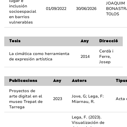
lugar e
JOAQUIM
inclusión
01/09/2022
30/06/2026
BONASTR
socioespacial
TOLOS
en barrios
vulnerables
Tesis
Any
Direcció
Cerdà i
La cimática como herramienta
2014
Ferre,
de expresión artística
Josep
Publicacions
Any
Autors
Tipu
Proyectos de
arte digital en el
Jove, G; Lega, F:
2023
Acta 
museo Trepat de
Miarnau, R.
Tarrega
Lega, F. (2023).
Visualización de