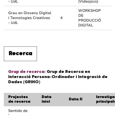
- UdL
(Videojocs)
WORKSHOP
Grau en Disseny Digital
DE
i Tecnologies Creatives
4
PRODUCCIÓ
- UdL
DIGITAL
Recerca
Grup de recerca:
Grup de Recerca en
Interacció Persona-Ordinador i Integració de
Dades (GRIHO)
Projectes
Data
Investig
Data fi
de recerca
inici
principal
Sentido de