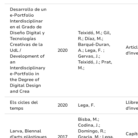
Desarrollo de un
e-Portfolio
Interdisciplinar
en el Grado de
Diseño Digital y
Teixidó, M.; Gil,
Tecnologías
R.; Díaz, M.;
Creativas de la
Barqué-Duran,
Artic
UdL /
2020
A.; Lega, F. ;
d'inv
Development of
Gervas, J.;
an
Teixidó, J.; Prat,
Interdisciplinary
M.;
e-Portfolio in
the Degree of
Digital Design
and Crea
Els cicles del
Llibre
2020
Lega, F.
temps
d'inv
Bisba, M.;
Codina, J.;
Larva, Biennal
Domingo, R.;
Capít
d'arts plàstiques
2017
Gracia, M.; Lega,