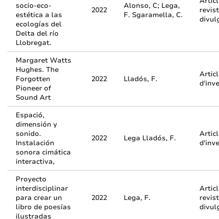
Artic
socio-eco-
Alonso, C; Lega,
2022
revis
estética a las
F. Sgaramella, C.
divul
ecologías del
Delta del río
Llobregat.
Margaret Watts
Hughes. The
Artic
Forgotten
2022
Lladós, F.
d'inv
Pioneer of
Sound Art
Espació,
dimensión y
sonido.
Artic
2022
Lega Lladós, F.
Instalación
d'inv
sonora cimática
interactiva,
Proyecto
interdisciplinar
Artic
para crear un
2022
Lega, F.
revis
libro de poesías
divul
ilustradas