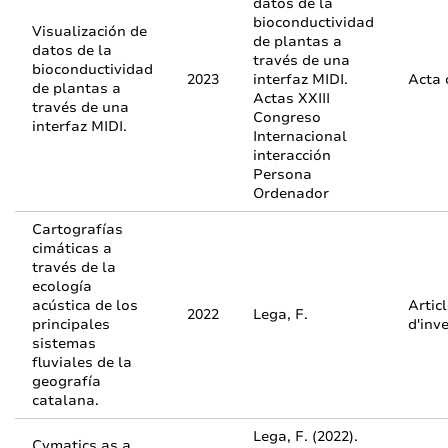
datos de la
bioconductividad
Visualización de
de plantas a
datos de la
través de una
bioconductividad
2023
interfaz MIDI.
Acta 
de plantas a
Actas XXIII
través de una
Congreso
interfaz MIDI.
Internacional
interacción
Persona
Ordenador
Cartografías
cimáticas a
través de la
ecología
acústica de los
Artic
2022
Lega, F.
principales
d'inv
sistemas
fluviales de la
geografía
catalana.
Lega, F. (2022).
Cymatics as a