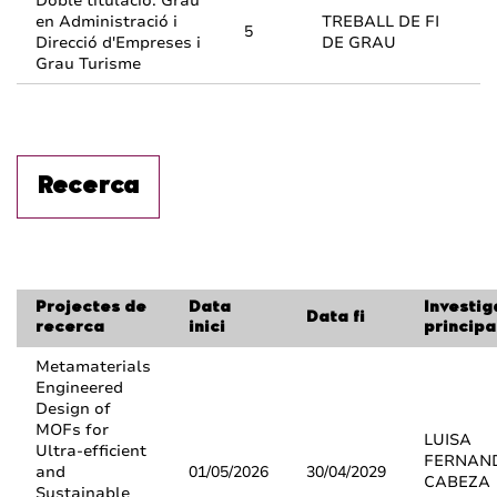
Doble titulació: Grau
en Administració i
TREBALL DE FI
5
Direcció d'Empreses i
DE GRAU
Grau Turisme
Recerca
Projectes de
Data
Investig
Data fi
recerca
inici
principa
Metamaterials
Engineered
Design of
MOFs for
LUISA
Ultra-efficient
FERNAN
and
01/05/2026
30/04/2029
CABEZA
Sustainable