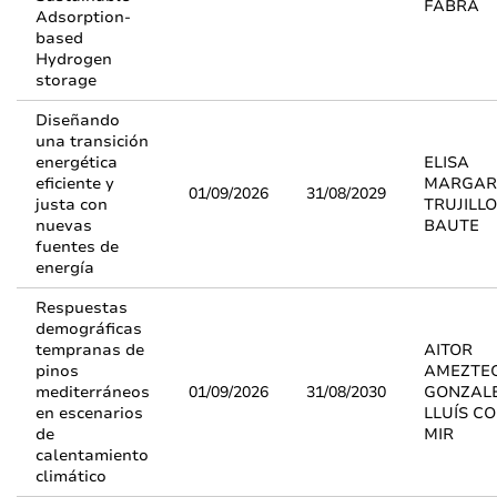
FABRA
Adsorption-
based
Hydrogen
storage
Diseñando
una transición
energética
ELISA
eficiente y
MARGAR
01/09/2026
31/08/2029
justa con
TRUJILLO
nuevas
BAUTE
fuentes de
energía
Respuestas
demográficas
tempranas de
AITOR
pinos
AMEZTE
mediterráneos
01/09/2026
31/08/2030
GONZALE
en escenarios
LLUÍS CO
de
MIR
calentamiento
climático