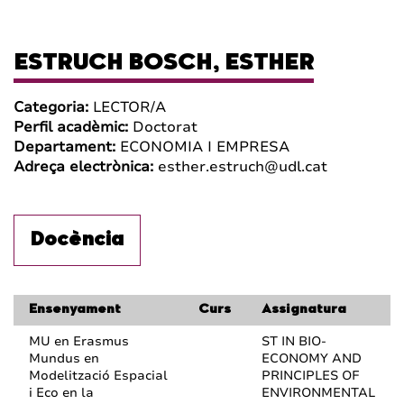
ESTRUCH BOSCH, ESTHER
Categoria:
LECTOR/A
Perfil acadèmic:
Doctorat
Departament:
ECONOMIA I EMPRESA
Adreça electrònica:
esther.estruch@udl.cat
Docència
Ensenyament
Curs
Assignatura
MU en Erasmus
ST IN BIO-
Mundus en
ECONOMY AND
Modelització Espacial
PRINCIPLES OF
i Eco en la
ENVIRONMENTAL