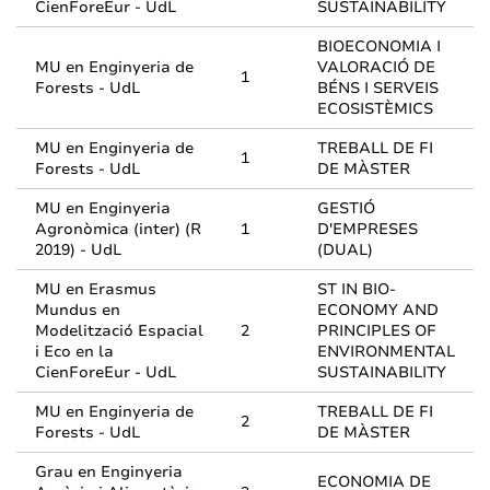
CienForeEur - UdL
SUSTAINABILITY
BIOECONOMIA I
MU en Enginyeria de
VALORACIÓ DE
1
Forests - UdL
BÉNS I SERVEIS
ECOSISTÈMICS
MU en Enginyeria de
TREBALL DE FI
1
Forests - UdL
DE MÀSTER
MU en Enginyeria
GESTIÓ
Agronòmica (inter) (R
1
D'EMPRESES
2019) - UdL
(DUAL)
MU en Erasmus
ST IN BIO-
Mundus en
ECONOMY AND
Modelització Espacial
2
PRINCIPLES OF
i Eco en la
ENVIRONMENTAL
CienForeEur - UdL
SUSTAINABILITY
MU en Enginyeria de
TREBALL DE FI
2
Forests - UdL
DE MÀSTER
Grau en Enginyeria
ECONOMIA DE