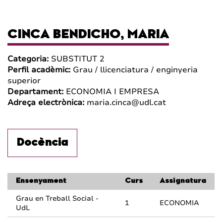
CINCA BENDICHO, MARIA
Categoria:
SUBSTITUT 2
Perfil acadèmic:
Grau / llicenciatura / enginyeria
superior
Departament:
ECONOMIA I EMPRESA
Adreça electrònica:
maria.cinca@udl.cat
Docència
Ensenyament
Curs
Assignatura
Grau en Treball Social -
1
ECONOMIA
UdL