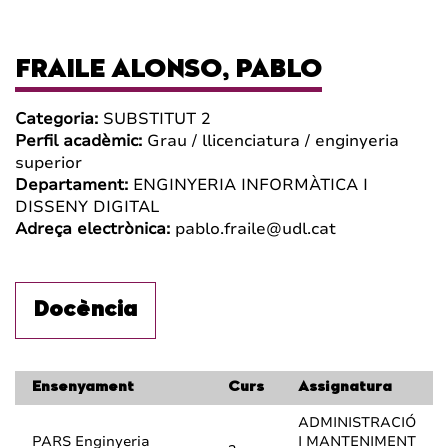
FRAILE ALONSO, PABLO
Categoria:
SUBSTITUT 2
Perfil acadèmic:
Grau / llicenciatura / enginyeria
superior
Departament:
ENGINYERIA INFORMÀTICA I
DISSENY DIGITAL
Adreça electrònica:
pablo.fraile@udl.cat
Docència
Ensenyament
Curs
Assignatura
ADMINISTRACIÓ
PARS Enginyeria
I MANTENIMENT