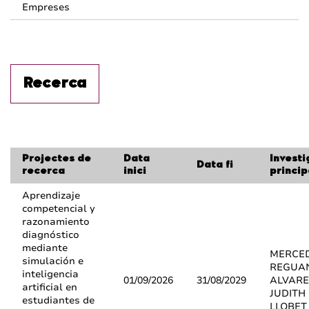
Empreses
Recerca
Projectes de
Data
Invest
Data fi
recerca
inici
princip
Aprendizaje
competencial y
razonamiento
diagnóstico
mediante
MERCE
simulación e
REGUA
inteligencia
01/09/2026
31/08/2029
ALVARE
artificial en
JUDITH
estudiantes de
LLOBET