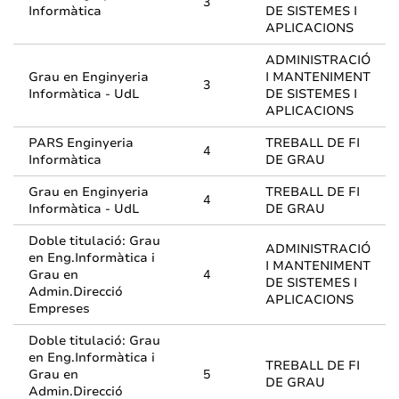
3
Informàtica
DE SISTEMES I
APLICACIONS
ADMINISTRACIÓ
Grau en Enginyeria
I MANTENIMENT
3
Informàtica - UdL
DE SISTEMES I
APLICACIONS
PARS Enginyeria
TREBALL DE FI
4
Informàtica
DE GRAU
Grau en Enginyeria
TREBALL DE FI
4
Informàtica - UdL
DE GRAU
Doble titulació: Grau
ADMINISTRACIÓ
en Eng.Informàtica i
I MANTENIMENT
Grau en
4
DE SISTEMES I
Admin.Direcció
APLICACIONS
Empreses
Doble titulació: Grau
en Eng.Informàtica i
TREBALL DE FI
Grau en
5
DE GRAU
Admin.Direcció