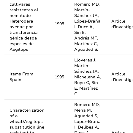
cultivares
Romero MD,
resistentes al
Martín-
nematodo
Sánchez JA,
Heterodera
López-Braña
Article
1995
avenae por
I, Duce A,
d'investig
transferencia
Sin E,
génica desde
Andrés MF,
especies de
Martínez C,
Aegilops
Aguaded S.
Lloveras J,
Martín-
Sánchez JA,
Items From
Article
1995
Michelena A,
Spain
d'investig
Royo C, Sin
E, Martínez
C.
Romero MD,
Characterization
Mena M,
of a
Aguaded S,
wheat/Aegilops
Lopez-Braña
substitution line
I, Delibes A,
resistant to
Duce A,
Article