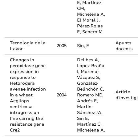
E, Martínez
CM,
Michelena A,
El Moral J,
Pérez-Rojas
F, Senero M.
Tecnologia de la
Apunts
2005
Sin, E
llavor
docents
Changes in
Delibes A,
peroxidase gene
López-Braña
expression in
I, Moreno-
response to
Vázquez S,
Hetorodera
González-
avenae infection
Belinchón C,
Article
in a wheat
2004
Romero MD,
d'investig
Aegilops
Andrés F,
ventricosa
Martín-
introgression
Sánchez JA,
line carring the
Sin E,
resistance gene
Martínez C,
Cre2
Michelena A.