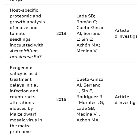
Host-specific
proteomic and
Lade SB;
growth analysis
Román C;
of maize and
Cueto-Ginzo
Article
tomato
2018
AI; Serrano
d'investig
seedlings
L; Sin E;
inoculated with
Achón MA;
Azospirillum
Medina V
brasilense
Sp7
Exogenous
salicylic acid
treatment
Cueto-Ginzo
delays initial
AI, Serrano
infection and
L, Sin E,
counteracts
Rodríguez R
Article
2016
alterations
, Morales JG,
d'investig
induced by
Lade SB,
Maize dwarf
Medina V, .
mosaic virus in
Achon MA
the maize
proteome