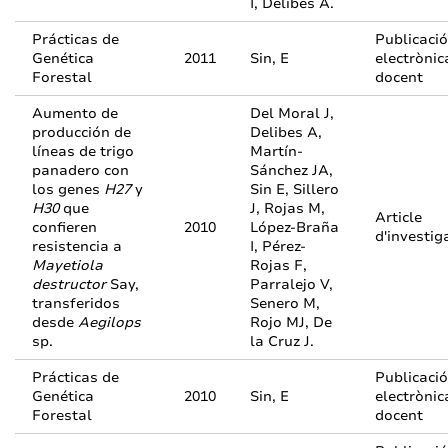
I, Delibes A.
Prácticas de
Publicació
Genética
2011
Sin, E
electrònic
Forestal
docent
Aumento de
Del Moral J,
producción de
Delibes A,
líneas de trigo
Martín-
panadero con
Sánchez JA,
los genes
H27
y
Sin E, Sillero
H30
que
J, Rojas M,
Article
confieren
2010
López-Braña
d'investig
resistencia a
I, Pérez-
Mayetiola
Rojas F,
destructor
Say,
Parralejo V,
transferidos
Senero M,
desde
Aegilops
Rojo MJ, De
sp.
la Cruz J.
Prácticas de
Publicació
Genética
2010
Sin, E
electrònic
Forestal
docent