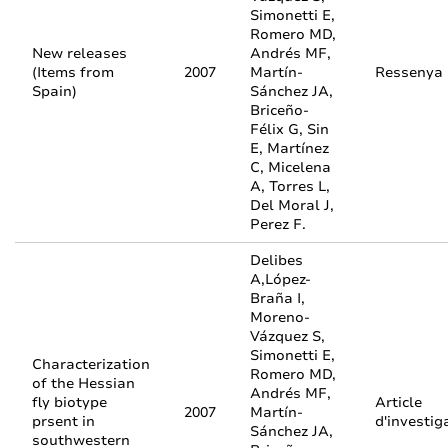
Simonetti E,
Romero MD,
New releases
Andrés MF,
(Items from
2007
Martín-
Ressenya
Spain)
Sánchez JA,
Briceño-
Félix G, Sin
E, Martínez
C, Micelena
A, Torres L,
Del Moral J,
Perez F.
Delibes
A,López-
Braña I,
Moreno-
Vázquez S,
Simonetti E,
Characterization
Romero MD,
of the Hessian
Andrés MF,
fly biotype
Article
2007
Martín-
prsent in
d'investig
Sánchez JA,
southwestern