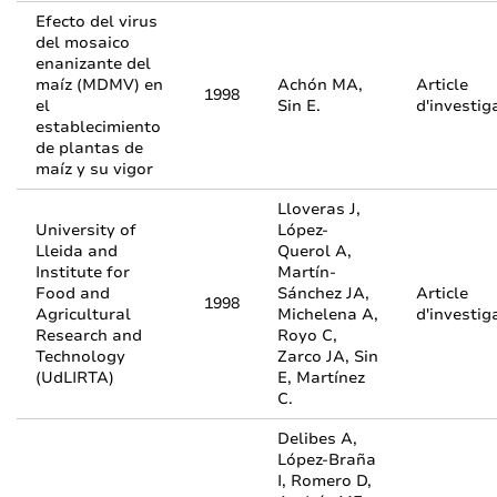
Efecto del virus
del mosaico
enanizante del
maíz (MDMV) en
Achón MA,
Article
1998
el
Sin E.
d'investig
establecimiento
de plantas de
maíz y su vigor
Lloveras J,
University of
López-
Lleida and
Querol A,
Institute for
Martín-
Food and
Sánchez JA,
Article
1998
Agricultural
Michelena A,
d'investig
Research and
Royo C,
Technology
Zarco JA, Sin
(UdLIRTA)
E, Martínez
C.
Delibes A,
López-Braña
I, Romero D,