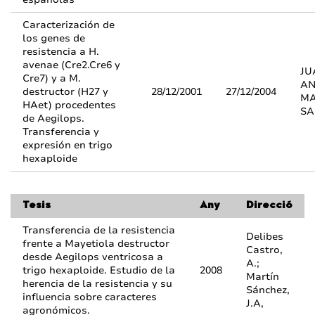
Caracterización de
los genes de
resistencia a H.
avenae (Cre2.Cre6 y
JU
Cre7) y a M.
AN
destructor (H27 y
28/12/2001
27/12/2004
MA
HAet) procedentes
SA
de Aegilops.
Transferencia y
expresión en trigo
hexaploide
Tesis
Any
Direcció
Transferencia de la resistencia
Delibes
frente a Mayetiola destructor
Castro,
desde Aegilops ventricosa a
A.;
trigo hexaploide. Estudio de la
2008
Martín
herencia de la resistencia y su
Sánchez,
influencia sobre caracteres
J.A,
agronómicos.