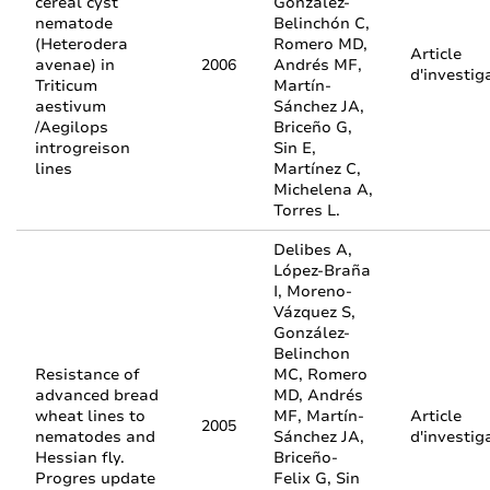
cereal cyst
Gónzalez-
nematode
Belinchón C,
(Heterodera
Romero MD,
Article
avenae) in
2006
Andrés MF,
d'investig
Triticum
Martín-
aestivum
Sánchez JA,
/Aegilops
Briceño G,
introgreison
Sin E,
lines
Martínez C,
Michelena A,
Torres L.
Delibes A,
López-Braña
I, Moreno-
Vázquez S,
González-
Belinchon
Resistance of
MC, Romero
advanced bread
MD, Andrés
wheat lines to
MF, Martín-
Article
2005
nematodes and
Sánchez JA,
d'investig
Hessian fly.
Briceño-
Progres update
Felix G, Sin