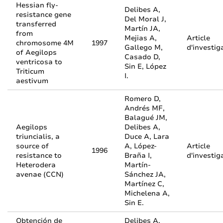
Hessian fly-
Delibes A,
resistance gene
Del Moral J,
transferred
Martín JA,
from
Mejias A,
Article
chromosome 4M
1997
Gallego M,
d'investig
of Aegilops
Casado D,
ventricosa to
Sin E, López
Triticum
I.
aestivum
Romero D,
Andrés MF,
Balagué JM,
Aegilops
Delibes A,
triuncialis, a
Duce A, Lara
source of
A, López-
Article
1996
resistance to
Braña I,
d'investig
Heterodera
Martín-
avenae (CCN)
Sánchez JA,
Martínez C,
Michelena A,
Sin E.
Obtención de
Delibes A,