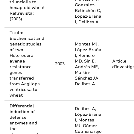
triuncialis to
González-
hexaploid wheat
Belinchón C,
Ref.revista:
López-Braña
(2003)
I, Delibes A.
Título:
Biochemical and
genetic studies
Montes MJ,
of two
López-Braña
Heterodera
I, Romero
avenae
MD, Sin E,
Article
2003
resistance
Andrés MF,
d'investig
genes
Martín-
transferred
Sánchez JA,
from Aegilops
Delibes A.
ventricosa to
wheat
Differential
Delibes A,
induction of
López-Braña
defense
I, Montes
enzymes and
MJ, Gómez-
the
Colmenarejo