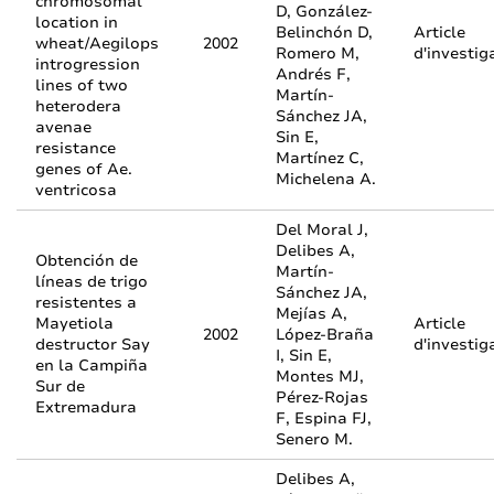
chromosomal
D, González-
location in
Belinchón D,
Article
wheat/Aegilops
2002
Romero M,
d'investig
introgression
Andrés F,
lines of two
Martín-
heterodera
Sánchez JA,
avenae
Sin E,
resistance
Martínez C,
genes of Ae.
Michelena A.
ventricosa
Del Moral J,
Delibes A,
Obtención de
Martín-
líneas de trigo
Sánchez JA,
resistentes a
Mejías A,
Mayetiola
Article
2002
López-Braña
destructor Say
d'investig
I, Sin E,
en la Campiña
Montes MJ,
Sur de
Pérez-Rojas
Extremadura
F, Espina FJ,
Senero M.
Delibes A,