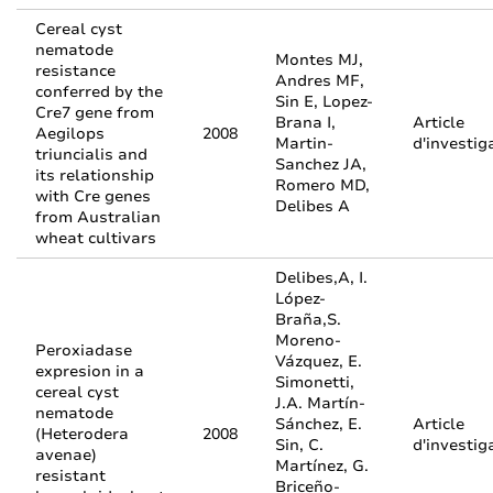
Cereal cyst
nematode
Montes MJ,
resistance
Andres MF,
conferred by the
Sin E, Lopez-
Cre7 gene from
Brana I,
Article
Aegilops
2008
Martin-
d'investig
triuncialis and
Sanchez JA,
its relationship
Romero MD,
with Cre genes
Delibes A
from Australian
wheat cultivars
Delibes,A, I.
López-
Braña,S.
Moreno-
Peroxiadase
Vázquez, E.
expresion in a
Simonetti,
cereal cyst
J.A. Martín-
nematode
Sánchez, E.
Article
(Heterodera
2008
Sin, C.
d'investig
avenae)
Martínez, G.
resistant
Briceño-