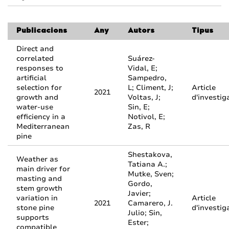
Publicacions
Any
Autors
Tipus
Direct and
correlated
Suárez-
responses to
Vidal, E;
artificial
Sampedro,
selection for
L; Climent, J;
Article
2021
growth and
Voltas, J;
d'investig
water-use
Sin, E;
efficiency in a
Notivol, E;
Mediterranean
Zas, R
pine
Shestakova,
Weather as
Tatiana A.;
main driver for
Mutke, Sven;
masting and
Gordo,
stem growth
Javier;
variation in
Article
2021
Camarero, J.
stone pine
d'investig
Julio; Sin,
supports
Ester;
compatible