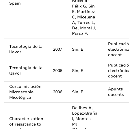
Briceño-
Spain
Félix G, Sin
E, Martínez
C, Micelena
A, Torres L,
Del Moral J,
Perez F.
Publicació
Tecnologia de la
2007
Sin, E
electrònic
llavor
docent
Publicació
Tecnologia de la
2006
Sin, E
electrònic
llavor
docent
Curso iniciación
Apunts
Microscopia
2006
Sin, E
docents
Micológica
Delibes A,
López-Braña
Characterization
I, Montes
of resistance to
MJ,