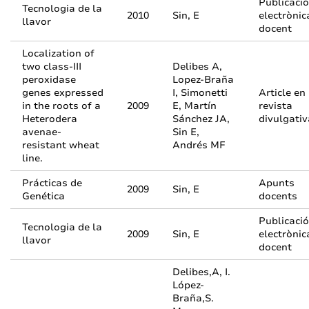
Publicació
Tecnologia de la
2010
Sin, E
electrònic
llavor
docent
Localization of
two class-III
Delibes A,
peroxidase
Lopez-Braña
genes expressed
I, Simonetti
Article en
in the roots of a
2009
E, Martín
revista
Heterodera
Sánchez JA,
divulgativ
avenae-
Sin E,
resistant wheat
Andrés MF
line.
Prácticas de
Apunts
2009
Sin, E
Genética
docents
Publicació
Tecnologia de la
2009
Sin, E
electrònic
llavor
docent
Delibes,A, I.
López-
Braña,S.