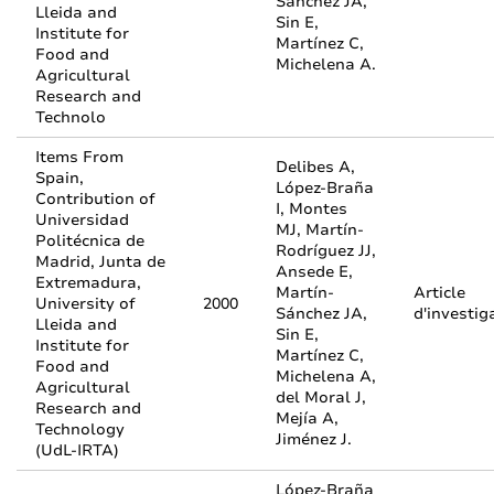
Sánchez JA,
Lleida and
Sin E,
Institute for
Martínez C,
Food and
Michelena A.
Agricultural
Research and
Technolo
Items From
Delibes A,
Spain,
López-Braña
Contribution of
I, Montes
Universidad
MJ, Martín-
Politécnica de
Rodríguez JJ,
Madrid, Junta de
Ansede E,
Extremadura,
Martín-
Article
University of
2000
Sánchez JA,
d'investig
Lleida and
Sin E,
Institute for
Martínez C,
Food and
Michelena A,
Agricultural
del Moral J,
Research and
Mejía A,
Technology
Jiménez J.
(UdL-IRTA)
López-Braña