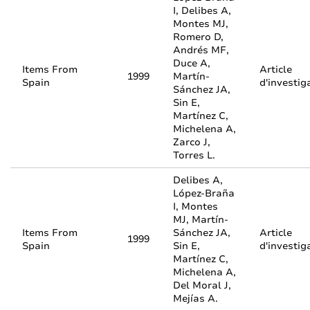
I, Delibes A,
Montes MJ,
Romero D,
Andrés MF,
Duce A,
Items From
Article
1999
Martín-
Spain
d'investig
Sánchez JA,
Sin E,
Martínez C,
Michelena A,
Zarco J,
Torres L.
Delibes A,
López-Braña
I, Montes
MJ, Martín-
Items From
Sánchez JA,
Article
1999
Spain
Sin E,
d'investig
Martínez C,
Michelena A,
Del Moral J,
Mejías A.