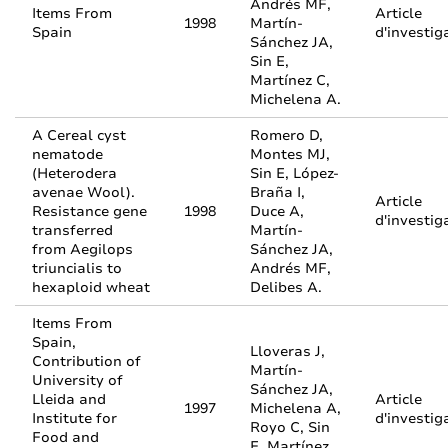
Andrés MF,
Items From
Article
1998
Martín-
Spain
d'investig
Sánchez JA,
Sin E,
Martínez C,
Michelena A.
A Cereal cyst
Romero D,
nematode
Montes MJ,
(Heterodera
Sin E, López-
avenae Wool).
Braña I,
Article
Resistance gene
1998
Duce A,
d'investig
transferred
Martín-
from Aegilops
Sánchez JA,
triuncialis to
Andrés MF,
hexaploid wheat
Delibes A.
Items From
Spain,
Lloveras J,
Contribution of
Martín-
University of
Sánchez JA,
Lleida and
Article
1997
Michelena A,
Institute for
d'investig
Royo C, Sin
Food and
E, Martínez