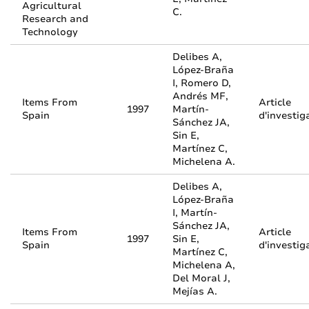
Agricultural
C.
Research and
Technology
Delibes A,
López-Braña
I, Romero D,
Andrés MF,
Items From
Article
1997
Martín-
Spain
d'investig
Sánchez JA,
Sin E,
Martínez C,
Michelena A.
Delibes A,
López-Braña
I, Martín-
Sánchez JA,
Items From
Article
1997
Sin E,
Spain
d'investig
Martínez C,
Michelena A,
Del Moral J,
Mejías A.