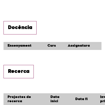
Docència
Ensenyament
Curs
Assignatura
Recerca
Projectes de
Data
In
Data fi
recerca
inici
pr