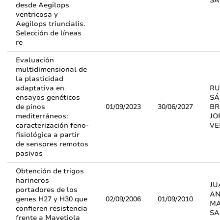
SA
desde Aegilops
ventricosa y
Aegilops triuncialis.
Selección de líneas
re
Evaluación
multidimensional de
la plasticidad
adaptativa en
RU
ensayos genéticos
SÁ
de pinos
01/09/2023
30/06/2027
BR
mediterráneos:
JO
caracterización feno-
VE
fisiológica a partir
de sensores remotos
pasivos
Obtención de trigos
harineros
JU
portadores de los
AN
genes H27 y H30 que
02/09/2006
01/09/2010
MA
confieren resistencia
SA
frente a Mayetiola