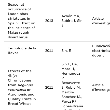
Seasonal
occurrence of
Laodelphax
Achón MA,
striatellus in
Article
2013
Subira J, Sin
Spain: Effect on
d'investig
E.
the incidence of
Maize rough
dwarf virus
Publicació
Tecnologia de la
2011
Sin, E
electrònic
llavor
docent
Sin E, Del
Moral J,
Effects of the
Hernández
4N(v)
P,
Chromosome
Benavente
from
Aegilops
Article
2011
E, Rubio M,
ventricosa
on
d'investig
Martín-
Agronomic and
Sánchez JA,
Quality Traits in
Pérez RF,
Bread Wheat
López-Braña