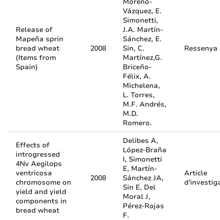
Moreno-
Vázquez, E.
Simonetti,
Release of
J.A. Martín-
Mapeña sprin
Sánchez, E.
bread wheat
2008
Sin, C.
Ressenya
(Items from
Martínez,G.
Spain)
Briceño-
Félix, A.
Michelena,
L. Torres,
M.F. Andrés,
M.D.
Romero.
Delibes A,
Effects of
López-Braña
introgressed
I, Simonetti
4Nv Aegilops
E, Martín-
ventricosa
Article
2008
Sánchez JA,
chromosome on
d'investig
Sin E, Del
yield and yield
Moral J,
components in
Pérez-Rojas
bread wheat
F.