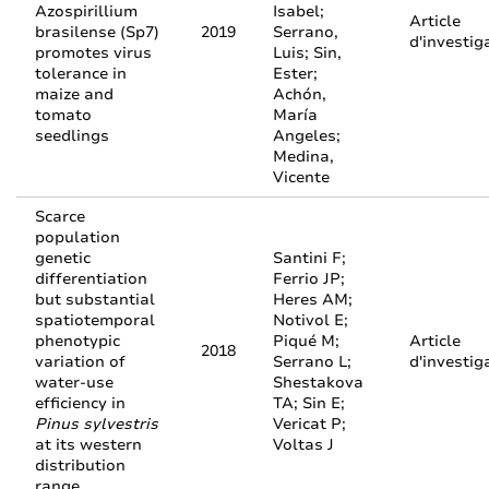
Azospirillium
Isabel;
Article
brasilense (Sp7)
2019
Serrano,
d'investig
promotes virus
Luis; Sin,
tolerance in
Ester;
maize and
Achón,
tomato
María
seedlings
Angeles;
Medina,
Vicente
Scarce
population
genetic
Santini F;
differentiation
Ferrio JP;
but substantial
Heres AM;
spatiotemporal
Notivol E;
phenotypic
Piqué M;
Article
2018
variation of
Serrano L;
d'investig
water‑use
Shestakova
efficiency in
TA; Sin E;
Pinus sylvestris
Vericat P;
at its western
Voltas J
distribution
range