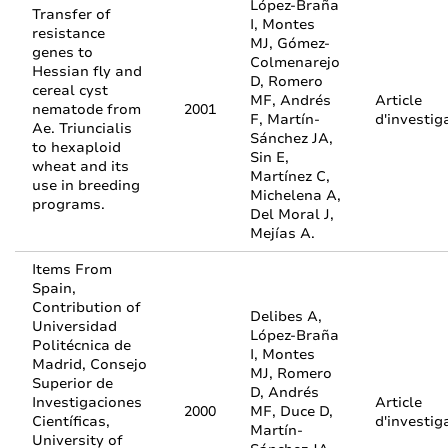
López-Braña
Transfer of
I, Montes
resistance
MJ, Gómez-
genes to
Colmenarejo
Hessian fly and
D, Romero
cereal cyst
MF, Andrés
Article
nematode from
2001
F, Martín-
d'investig
Ae. Triuncialis
Sánchez JA,
to hexaploid
Sin E,
wheat and its
Martínez C,
use in breeding
Michelena A,
programs.
Del Moral J,
Mejías A.
Items From
Spain,
Contribution of
Delibes A,
Universidad
López-Braña
Politécnica de
I, Montes
Madrid, Consejo
MJ, Romero
Superior de
D, Andrés
Investigaciones
Article
2000
MF, Duce D,
Científicas,
d'investig
Martín-
University of