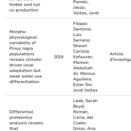
Pemán,
timber and nut
Jesús;
co-production
Voltas, Jordi
Filippo
Santinia;
Morpho-
Luis
physiological
Serrano;
variability of
Shawn
Pinus nigra
Carlisle
populations
Article
2019
Kefauver;
reveals climate-
d'investig
Mamun
driven local
Abdullah-
adaptation but
Al; Mònica
weak water use
Aguilera;
differentiation
Ester Sin;
Jordi Voltas
Lade, Sarah
Boyd;
Differential
Román,
proteomics
Carla; del
analysis reveals
Cueto-
that
Ginzo, Ana