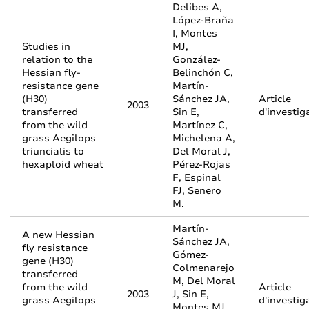
Delibes A,
López-Braña
I, Montes
Studies in
MJ,
relation to the
González-
Hessian fly-
Belinchón C,
resistance gene
Martín-
(H30)
Sánchez JA,
Article
2003
transferred
Sin E,
d'investig
from the wild
Martínez C,
grass Aegilops
Michelena A,
triuncialis to
Del Moral J,
hexaploid wheat
Pérez-Rojas
F, Espinal
FJ, Senero
M.
Martín-
A new Hessian
Sánchez JA,
fly resistance
Gómez-
gene (H30)
Colmenarejo
transferred
M, Del Moral
from the wild
Article
2003
J, Sin E,
grass Aegilops
d'investig
Montes MJ,