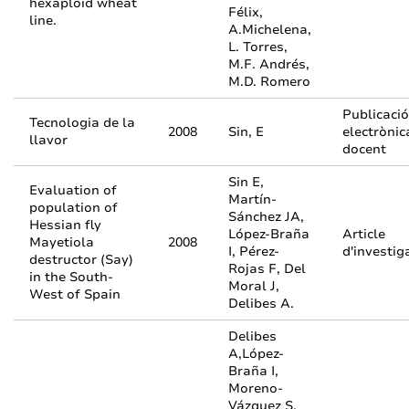
hexaploid wheat
Félix,
line.
A.Michelena,
L. Torres,
M.F. Andrés,
M.D. Romero
Publicació
Tecnologia de la
2008
Sin, E
electrònic
llavor
docent
Sin E,
Evaluation of
Martín-
population of
Sánchez JA,
Hessian fly
López-Braña
Article
Mayetiola
2008
I, Pérez-
d'investig
destructor (Say)
Rojas F, Del
in the South-
Moral J,
West of Spain
Delibes A.
Delibes
A,López-
Braña I,
Moreno-
Vázquez S,