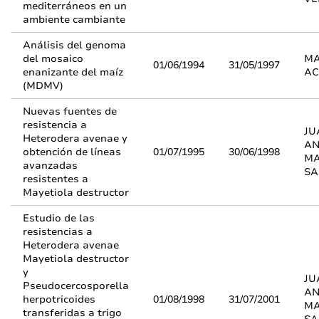
mediterráneos en un
ambiente cambiante
Análisis del genoma
del mosaico
MA
01/06/1994
31/05/1997
enanizante del maíz
AC
(MDMV)
Nuevas fuentes de
resistencia a
JU
Heterodera avenae y
AN
obtención de líneas
01/07/1995
30/06/1998
MA
avanzadas
SA
resistentes a
Mayetiola destructor
Estudio de las
resistencias a
Heterodera avenae
Mayetiola destructor
y
JU
Pseudocercosporella
AN
herpotricoides
01/08/1998
31/07/2001
MA
transferidas a trigo