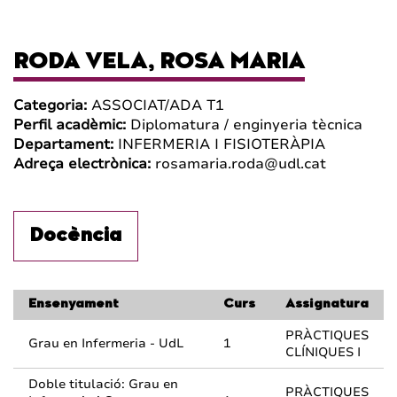
RODA VELA, ROSA MARIA
Categoria:
ASSOCIAT/ADA T1
Perfil acadèmic:
Diplomatura / enginyeria tècnica
Departament:
INFERMERIA I FISIOTERÀPIA
Adreça electrònica:
rosamaria.roda@udl.cat
Docència
Ensenyament
Curs
Assignatura
PRÀCTIQUES
Grau en Infermeria - UdL
1
CLÍNIQUES I
Doble titulació: Grau en
PRÀCTIQUES