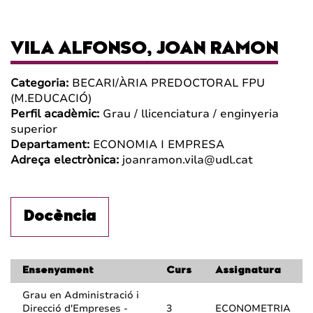
VILA ALFONSO, JOAN RAMON
Categoria:
BECARI/ÀRIA PREDOCTORAL FPU
(M.EDUCACIÓ)
Perfil acadèmic:
Grau / llicenciatura / enginyeria
superior
Departament:
ECONOMIA I EMPRESA
Adreça electrònica:
joanramon.vila@udl.cat
Docència
Ensenyament
Curs
Assignatura
Grau en Administració i
Direcció d'Empreses -
3
ECONOMETRIA