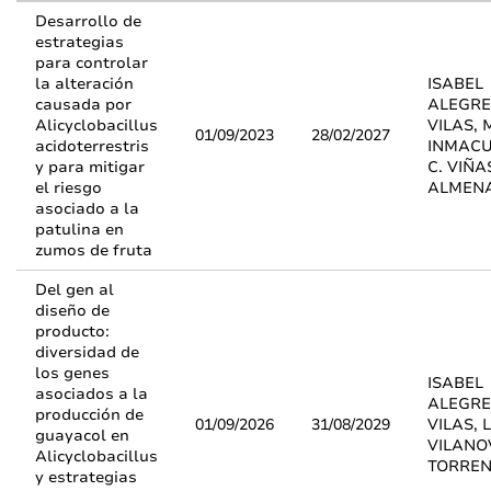
Desarrollo de
estrategias
para controlar
la alteración
ISABEL
causada por
ALEGRE
Alicyclobacillus
VILAS, 
01/09/2023
28/02/2027
acidoterrestris
INMAC
y para mitigar
C. VIÑA
el riesgo
ALMEN
asociado a la
patulina en
zumos de fruta
Del gen al
diseño de
producto:
diversidad de
los genes
ISABEL
asociados a la
ALEGRE
producción de
01/09/2026
31/08/2029
VILAS,
guayacol en
VILANO
Alicyclobacillus
TORRE
y estrategias