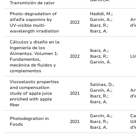
Transmisión de calor
Photo-degradation of
Hadidi, M.;
alfalfa saponins by
Garvín, A.;
Ar
2022
UV-visible multi-
Ibarz, R.;
d'
wavelength irradiation
Ibarz, A.
Cálculos y diseño en la
Ingeniería de los
Ibarz, A.;
Alimentos. Volumen 1:
2022
Ibarz, R.;
Ll
Fundamentos,
Garvín, A.
mecánica de fluidos y
complementos
Viscoelastic properties
Salinas, D.;
and compensation
Garvín, A.;
Ar
study of apple juice
2021
Ibarz, R.;
d'
enriched with apple
Ibarz, A.
fiber
Garvín, A.;
Ca
Photodegration in
2021
Ibarz, R.;
lli
Foods
Ibarz, A.
d'