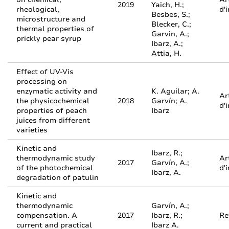
2019
Yaich, H.;
rheological,
d'
Besbes, S.;
microstructure and
Blecker, C.;
thermal properties of
Garvin, A.;
prickly pear syrup
Ibarz, A.;
Attia, H.
Effect of UV-Vis
processing on
enzymatic activity and
K. Aguilar; A.
Ar
the physicochemical
2018
Garvín; A.
d'
properties of peach
Ibarz
juices from different
varieties
Kinetic and
Ibarz, R.;
thermodynamic study
Ar
2017
Garvín, A.;
of the photochemical
d'
Ibarz, A.
degradation of patulin
Kinetic and
thermodynamic
Garvín, A.;
compensation. A
2017
Ibarz, R.;
Re
current and practical
Ibarz A.