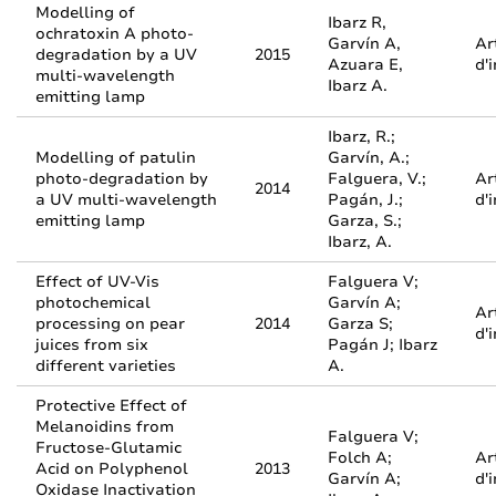
Modelling of
Ibarz R,
ochratoxin A photo-
Garvín A,
Ar
degradation by a UV
2015
Azuara E,
d'
multi-wavelength
Ibarz A.
emitting lamp
Ibarz, R.;
Modelling of patulin
Garvín, A.;
photo-degradation by
Falguera, V.;
Ar
2014
a UV multi-wavelength
Pagán, J.;
d'
emitting lamp
Garza, S.;
Ibarz, A.
Effect of UV-Vis
Falguera V;
photochemical
Garvín A;
Ar
processing on pear
2014
Garza S;
d'
juices from six
Pagán J; Ibarz
different varieties
A.
Protective Effect of
Melanoidins from
Falguera V;
Fructose-Glutamic
Folch A;
Ar
Acid on Polyphenol
2013
Garvín A;
d'
Oxidase Inactivation