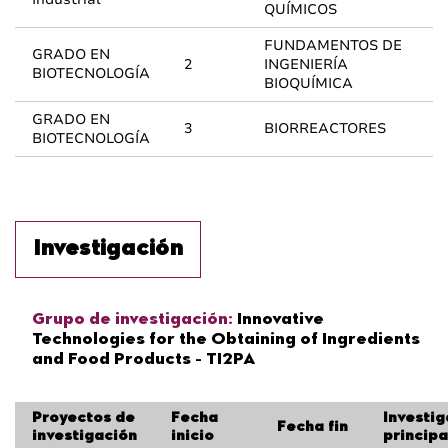
QUÍMICOS
FUNDAMENTOS DE
GRADO EN
2
INGENIERÍA
BIOTECNOLOGÍA
BIOQUÍMICA
GRADO EN
3
BIORREACTORES
BIOTECNOLOGÍA
Investigación
Grupo de investigación:
Innovative
Technologies for the Obtaining of Ingredients
and Food Products - TI2PA
Proyectos de
Fecha
Investi
Fecha fin
investigación
inicio
principa