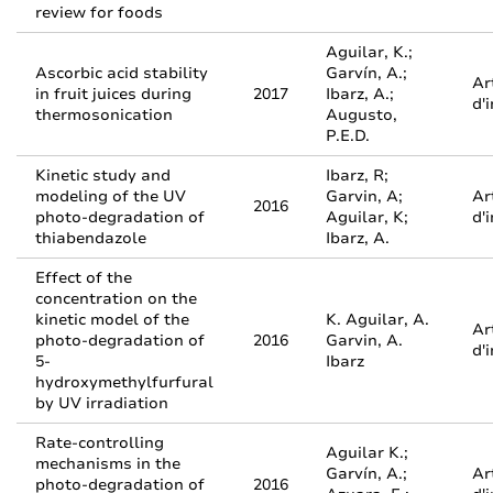
review for foods
Aguilar, K.;
Ascorbic acid stability
Garvín, A.;
Ar
in fruit juices during
2017
Ibarz, A.;
d'
thermosonication
Augusto,
P.E.D.
Kinetic study and
Ibarz, R;
modeling of the UV
Garvin, A;
Ar
2016
photo-degradation of
Aguilar, K;
d'
thiabendazole
Ibarz, A.
Effect of the
concentration on the
kinetic model of the
K. Aguilar, A.
Ar
photo-degradation of
2016
Garvin, A.
d'
5-
Ibarz
hydroxymethylfurfural
by UV irradiation
Rate-controlling
Aguilar K.;
mechanisms in the
Garvín, A.;
Ar
photo-degradation of
2016