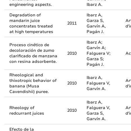
engineering aspects.
Ibarz A.
Degradation of
Ibarz A,
mandarin juice
Garza S,
Ar
2011
concentrates treated
Garvín A,
d'
at high temperatures
Pagán J.
Ibarz A;
Proceso cinético de
Garvín A;
decoloración de zumo
2010
Falguera V;
Ac
clarificado de manzana
Garza S;
con resina adsorbente.
Pagán J.
Rheological and
Ibarz A,
thixotropic behavior of
Ar
2010
Falguera V,
banana (Musa
d'
Garvín A.
Cavendishii) puree.
Ibarz A,
Rheology of
Falguera V,
Ar
2010
redcurrant juices
Garza S,
d'
Garvín A.
Efecto de la