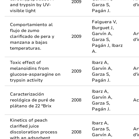
2009
and trypsin by UV-
Garza S,
d'
visible light
Pagán J.
Falguera V,
Comportamiento al
Burguet J,
flujo de zumo
Garvín A,
Ar
clarificado de pera y
2009
Garza S,
d'
manzana a bajas
Pagán J, Ibarz
temperaturas.
A.
Toxic effect of
Ibarz A,
melanoidins from
Garvín A,
Ar
2009
glucose-asparagine on
Garza S,
d'
trypsin activity
Pagán J.
Ibarz A,
Caracterización
Garvín A,
reológica de puré de
2008
Ac
Garza S,
plátano de 22 ºBrix
Pagán J.
Kinetics of peach
Ibarz A,
clarified juice
Garza S,
Ar
discoloration process
2008
Garvín A,
d'
with an adsorbent