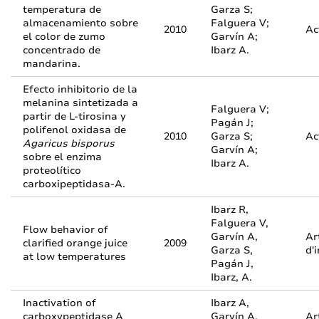
temperatura de
Garza S;
almacenamiento sobre
Falguera V;
2010
Ac
el color de zumo
Garvín A;
concentrado de
Ibarz A.
mandarina.
Efecto inhibitorio de la
melanina sintetizada a
Falguera V;
partir de L‑tirosina y
Pagán J;
polifenol oxidasa de
2010
Garza S;
Ac
Agaricus bisporus
Garvín A;
sobre el enzima
Ibarz A.
proteolítico
carboxipeptidasa-A.
Ibarz R,
Falguera V,
Flow behavior of
Garvín A,
Ar
clarified orange juice
2009
Garza S,
d'
at low temperatures
Pagán J,
Ibarz, A.
Inactivation of
Ibarz A,
carboxypeptidase A
Garvín A,
Ar