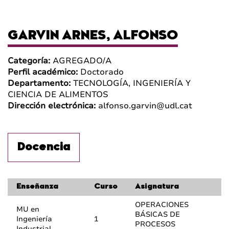
GARVIN ARNES, ALFONSO
Categoría:
AGREGADO/A
Perfil académico:
Doctorado
Departamento:
TECNOLOGÍA, INGENIERÍA Y
CIENCIA DE ALIMENTOS
Dirección electrónica:
alfonso.garvin@udl.cat
Docencia
Enseñanza
Curso
Asignatura
OPERACIONES
MU en
BÁSICAS DE
Ingeniería
1
PROCESOS
Industrial