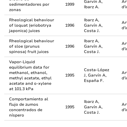
Garvín A,
Ar
sedimentadores por
1999
Ibarz A.
d'
zonas
Rheological behaviour
Ibarz A,
Ar
of loquat (eriobotrya
1996
Garvín A,
d'
japonica) juices
Costa J.
Rheological behaviour
Ibarz A,
Ar
of sloe (prunus
1996
Garvín A,
d'
spinosa) fruit juices
Costa J.
Vapor-Liquid
equilibrium data for
Costa-López
methanol, ethanol,
Ar
1995
J, Garvín A,
methyl acetate, ethyl
d'
España F.
acetate and o-xylene
at 101.3 kPa
Comportamiento al
Ibarz A,
flujo de zumos
Ar
1995
Garvín A,
concentrados de
d'
Costa J.
níspero