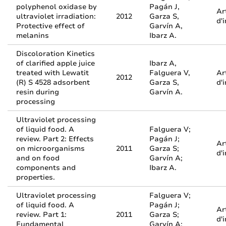
polyphenol oxidase by
Pagán J,
Ar
ultraviolet irradiation:
2012
Garza S,
d'
Protective effect of
Garvín A,
melanins
Ibarz A.
Discoloration Kinetics
of clarified apple juice
Ibarz A,
treated with Lewatit
Falguera V,
Ar
2012
(R) S 4528 adsorbent
Garza S,
d'
resin during
Garvín A.
processing
Ultraviolet processing
of liquid food. A
Falguera V;
review. Part 2: Effects
Pagán J;
Ar
on microorganisms
2011
Garza S;
d'
and on food
Garvín A;
components and
Ibarz A.
properties.
Ultraviolet processing
Falguera V;
of liquid food. A
Pagán J;
Ar
review. Part 1:
2011
Garza S;
d'
Fundamental
Garvín A;