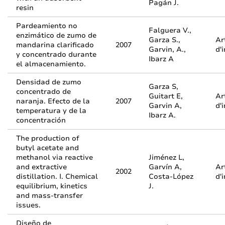
Pagán J.
resin
Pardeamiento no
Falguera V.,
enzimático de zumo de
Garza S.,
Ar
mandarina clarificado
2007
Garvin, A.,
d'
y concentrado durante
Ibarz A
el almacenamiento.
Densidad de zumo
Garza S,
concentrado de
Guitart E,
Ar
naranja. Efecto de la
2007
Garvin A,
d'
temperatura y de la
Ibarz A.
concentración
The production of
butyl acetate and
methanol via reactive
Jiménez L,
and extractive
Garvín A,
Ar
2002
distillation. I. Chemical
Costa-López
d'
equilibrium, kinetics
J.
and mass-transfer
issues.
Diseño de