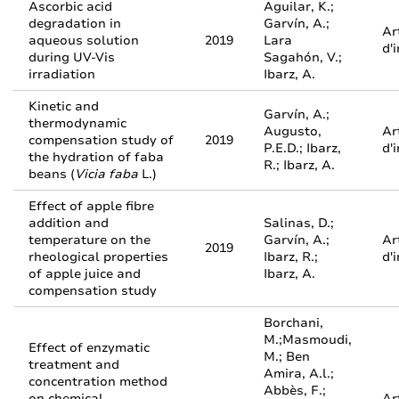
Ascorbic acid
Aguilar, K.;
degradation in
Garvín, A.;
Ar
aqueous solution
2019
Lara
d'
during UV-Vis
Sagahón, V.;
irradiation
Ibarz, A.
Kinetic and
Garvín, A.;
thermodynamic
Augusto,
Ar
compensation study of
2019
P.E.D.; Ibarz,
d'
the hydration of faba
R.; Ibarz, A.
beans (
Vicia faba
L.)
Effect of apple fibre
addition and
Salinas, D.;
temperature on the
Garvín, A.;
Ar
2019
rheological properties
Ibarz, R.;
d'
of apple juice and
Ibarz, A.
compensation study
Borchani,
M.;Masmoudi,
Effect of enzymatic
M.; Ben
treatment and
Amira, A.l.;
concentration method
Abbès, F.;
on chemical,
Ar