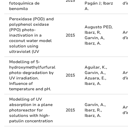
2015
fotoquímica de
Pagán J; Ibarz
d'
benomilo
A.
Peroxidase (POD) and
polyphenol oxidase
Augusto PED,
(PPO) photo-
Ibarz, R,
Ar
inactivation in a
2015
Garvin, A,
d'
coconut water model
Ibarz, A.
solution using
ultraviolet (UV
Modelling of 5-
hydroxymethylfurfural
Aguilar, K.,
photo-degradation by
Garvin, A.,
Ar
2015
UV irradiation.
Azuara, E.,
d'
Influence of
Ibarz, A.
temperature and pH.
Modelling of UV
absorption in a plane
Garvín, A.,
Ar
photoreactor for
2015
Ibarz, R.,
d'
solutions with high-
Ibarz, A.
patulin concentration