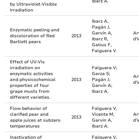
Ibarz A.
by Ultraviolet-Visible
Irradiation
Ibarz A,
Pagán J,
Enzymatic peeling and
Garvín A,
Ar
discoloration of Red
2013
Ibarz R,
d'
Bartlett pears
Gatius F,
Falguera V.
Effect of UV-Vis
irradiation on
Falguera V;
enzymatic activities
Garza S;
Ar
and physicochemical
2013
Pagán J;
d'
properties of four
Garvín A;
grape musts from
Ibarz A.
different varieties.
Flow behavior of
Falguera V,
clarified pear and
Vicente M,
Ar
2013
apple juices at subzero
Garvín A,
d'
temperatures
Ibarz A.
Inactivation of
Falguera V,