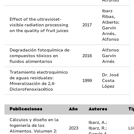
Alfonso
Ibarz
Ribas,
Effect of the ultraviolet-
Alberto;
visible radiation processing
2017
Garvín
on the quality of fruit juices
Arnés,
Alfonso
Degradación fotoquímica de
Alfonso
compuestos tóxicos en
2016
Garvín
fluidos alimentarios
Arnés
Tratamiento electroquímico
Dr. José
de aguas residuales:
1999
Costa
Mineralización de 2,4-
López
Diclorofenoxiacético
Publicaciones
Año
Autores
Ti
Cálculos y diseño en la
Ibarz, A.;
Ingeniería de los
2023
Ibarz, R.;
Ll
Alimentos. Volumen 2:
Garvín,A.