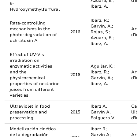
Azuara, E.;
d'
5-
Ibarz, A.
Hydroxymethylfurfural
Ibarz, R.;
Rate-controlling
Garvín, A.;
mechanisms in the
Ar
2016
Rojas, S.;
photo-degradation of
d'
Azuara, E.;
ochratoxin A
Ibarz, A.
Effect of UV-Vis
irradiation on
enzymatic activities
Aguilar, K.;
and the
Ibarz, R.;
Ar
2016
physicochemical
Garvín, A.;
d'
properties of nectarine
Ibarz, A.
juices from different
varieties.
Ultraviolet in food
Ibarz A,
Ca
preservation and
2015
Garvín A,
lli
processing
Falguera V
d'
Modelización cinética
Ibarz R;
de la degradación
Garvín A;
Ar