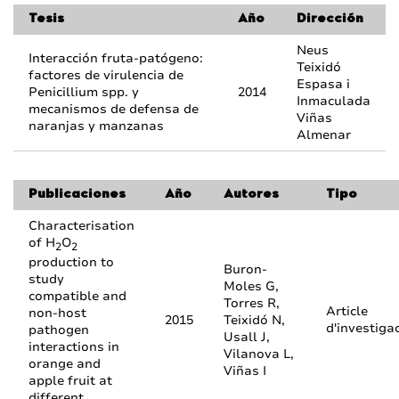
Tesis
Año
Dirección
Neus
Interacción fruta-patógeno:
Teixidó
factores de virulencia de
Espasa i
Penicillium spp. y
2014
Inmaculada
mecanismos de defensa de
Viñas
naranjas y manzanas
Almenar
Publicaciones
Año
Autores
Tipo
Characterisation
of H
O
2
2
production to
Buron-
study
Moles G,
compatible and
Torres R,
Article
non-host
2015
Teixidó N,
d'investiga
pathogen
Usall J,
interactions in
Vilanova L,
orange and
Viñas I
apple fruit at
different