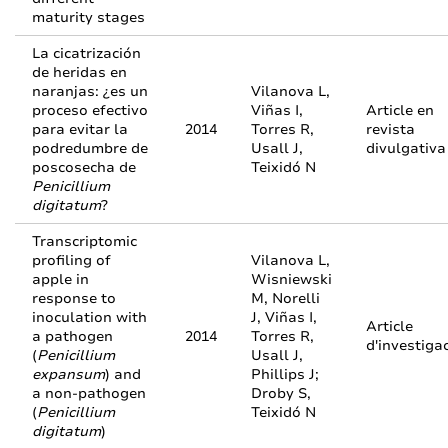
maturity stages
La cicatrización
de heridas en
naranjas: ¿es un
Vilanova L,
proceso efectivo
Viñas I,
Article en
para evitar la
2014
Torres R,
revista
podredumbre de
Usall J,
divulgativa
poscosecha de
Teixidó N
Penicillium
digitatum
?
Transcriptomic
profiling of
Vilanova L,
apple in
Wisniewski
response to
M, Norelli
inoculation with
J, Viñas I,
Article
a pathogen
2014
Torres R,
d'investiga
(
Penicillium
Usall J,
expansum
) and
Phillips J;
a non-pathogen
Droby S,
(
Penicillium
Teixidó N
digitatum
)