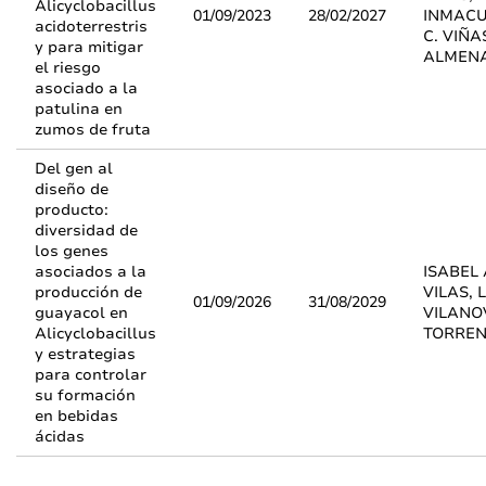
Alicyclobacillus
01/09/2023
28/02/2027
INMAC
acidoterrestris
C. VIÑA
y para mitigar
ALMEN
el riesgo
asociado a la
patulina en
zumos de fruta
Del gen al
diseño de
producto:
diversidad de
los genes
asociados a la
ISABEL
producción de
VILAS,
01/09/2026
31/08/2029
guayacol en
VILANO
Alicyclobacillus
TORRE
y estrategias
para controlar
su formación
en bebidas
ácidas