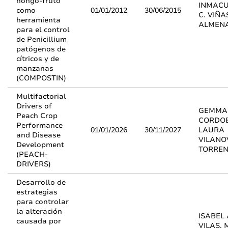
hongo-fruto
INMAC
como
01/01/2012
30/06/2015
C. VIÑA
herramienta
ALMEN
para el control
de Penicillium
patógenos de
cítricos y de
manzanas
(COMPOSTIN)
Multifactorial
Drivers of
GEMMA 
Peach Crop
CORDO
Performance
01/01/2026
30/11/2027
LAURA
and Disease
VILANO
Development
TORRE
(PEACH-
DRIVERS)
Desarrollo de
estrategias
para controlar
la alteración
ISABEL
causada por
VILAS, 