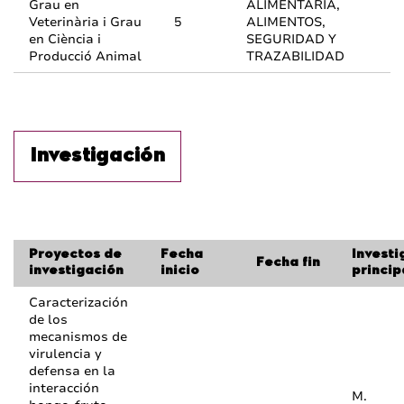
Grau en
ALIMENTARIA,
Veterinària i Grau
5
ALIMENTOS,
en Ciència i
SEGURIDAD Y
Producció Animal
TRAZABILIDAD
Investigación
Proyectos de
Fecha
Invest
Fecha fin
investigación
inicio
princip
Caracterización
de los
mecanismos de
virulencia y
defensa en la
interacción
M.