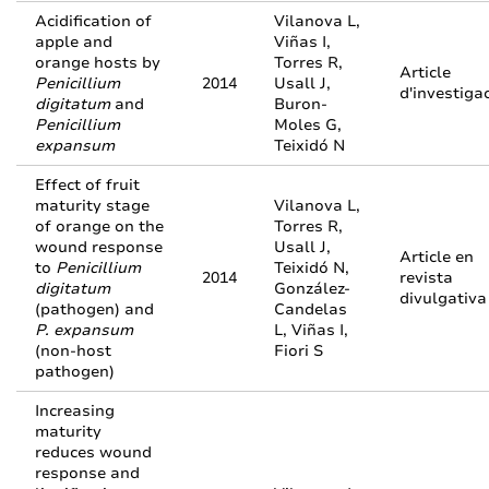
Acidification of
Vilanova L,
apple and
Viñas I,
orange hosts by
Torres R,
Article
Penicillium
2014
Usall J,
d'investiga
digitatum
and
Buron-
Penicillium
Moles G,
expansum
Teixidó N
Effect of fruit
maturity stage
Vilanova L,
of orange on the
Torres R,
wound response
Usall J,
Article en
to
Penicillium
Teixidó N,
2014
revista
digitatum
González-
divulgativa
(pathogen) and
Candelas
P. expansum
L, Viñas I,
(non-host
Fiori S
pathogen)
Increasing
maturity
reduces wound
response and