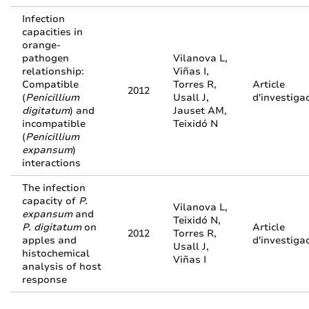
Infection
capacities in
orange-
pathogen
Vilanova L,
relationship:
Viñas I,
Compatible
Torres R,
Article
2012
(
Penicillium
Usall J,
d'investiga
digitatum
) and
Jauset AM,
incompatible
Teixidó N
(
Penicillium
expansum
)
interactions
The infection
capacity of
P.
Vilanova L,
expansum
and
Teixidó N,
P. digitatum
on
Article
2012
Torres R,
apples and
d'investiga
Usall J,
histochemical
Viñas I
analysis of host
response