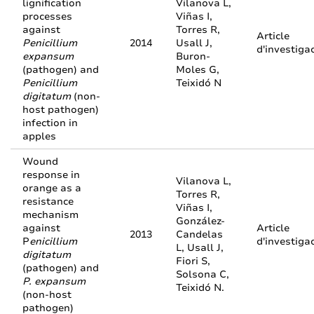
lignification
Vilanova L,
processes
Viñas I,
against
Torres R,
Article
Penicillium
2014
Usall J,
d'investiga
expansum
Buron-
(pathogen) and
Moles G,
Penicillium
Teixidó N
digitatum
(non-
host pathogen)
infection in
apples
Wound
response in
Vilanova L,
orange as a
Torres R,
resistance
Viñas I,
mechanism
González-
against
Article
2013
Candelas
P
enicillium
d'investiga
L, Usall J,
digitatum
Fiori S,
(pathogen) and
Solsona C,
P. expansum
Teixidó N.
(non-host
pathogen)