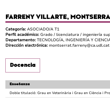
FARRENY VILLARTE, MONTSERRA
Categoría:
ASOCIADO/A T1
Perfil académico:
Grado / licenciatura / ingeniería su
Departamento:
TECNOLOGÍA, INGENIERÍA Y CIENCI
Dirección electrónica:
montserrat.farreny@ca.udl.cat
Docencia
Enseñanza
Doble titulació: Grau en Veterinària i Grau en Ciència i P