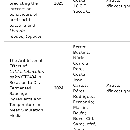
Costa,
Article
predicting the
2025
J.C.C.P.;
d'investiga
interaction
Yucel, O.
behaviours of
lactic acid
bacteria and
Listeria
monocytogenes
Ferrer
Bustins,
Núria;
The Antilisterial
Correia
Effect of
Peres
Latilactobacillus
Costa,
sakei
CTC494 in
Jean
Relation to Dry
Carlos;
Article
Fermented
2024
Pérez
d'investiga
Sausage
Rodríguez,
Ingredients and
Fernando;
Temperature in
Martín,
Meat Simulation
Belén;
Media
Bover Cid,
Sara; Jofré,
Anna