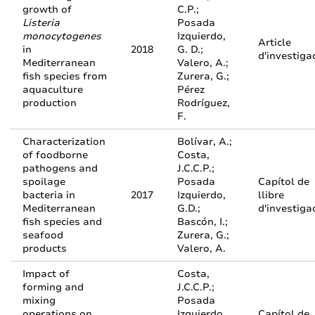
growth of
C.P.;
Listeria
Posada
monocytogenes
Izquierdo,
Article
in
2018
G. D.;
d'investiga
Mediterranean
Valero, A.;
fish species from
Zurera, G.;
aquaculture
Pérez
production
Rodríguez,
F.
Characterization
Bolívar, A.;
of foodborne
Costa,
pathogens and
J.C.C.P.;
spoilage
Posada
Capítol de
bacteria in
2017
Izquierdo,
llibre
Mediterranean
G.D.;
d'investiga
fish species and
Bascón, I.;
seafood
Zurera, G.;
products
Valero, A.
Impact of
Costa,
forming and
J.C.C.P.;
mixing
Posada
operations on
Izquierdo,
Capítol de