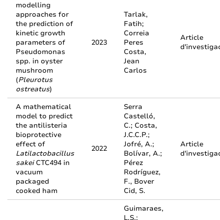
modelling
approaches for
Tarlak,
the prediction of
Fatih;
kinetic growth
Correia
Article
parameters of
2023
Peres
d'investiga
Pseudomonas
Costa,
spp. in oyster
Jean
mushroom
Carlos
(
Pleurotus
ostreatus
)
A mathematical
Serra
model to predict
Castelló,
the antilisteria
C.; Costa,
bioprotective
J.C.C.P.;
effect of
Jofré, A.;
Article
2022
Latilactobacillus
Bolívar, A.;
d'investiga
sakei
CTC494 in
Pérez
vacuum
Rodríguez,
packaged
F., Bover
cooked ham
Cid, S.
Guimaraes,
L.S.;