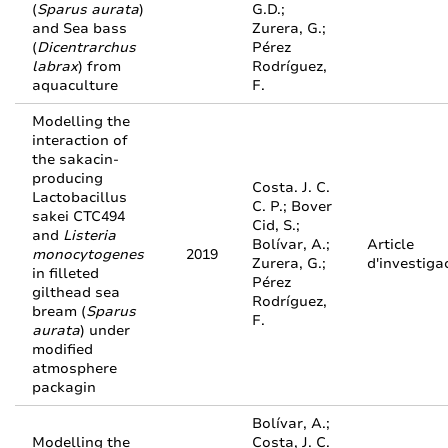
(
Sparus aurata
)
G.D.;
and Sea bass
Zurera, G.;
(
Dicentrarchus
Pérez
labrax
) from
Rodríguez,
aquaculture
F.
Modelling the
interaction of
the sakacin-
producing
Costa. J. C.
Lactobacillus
C. P.; Bover
sakei CTC494
Cid, S.;
and
Listeria
Bolívar, A.;
Article
monocytogenes
2019
Zurera, G.;
d'investiga
in filleted
Pérez
gilthead sea
Rodríguez,
bream (
Sparus
F.
aurata
) under
modified
atmosphere
packagin
Bolívar, A.;
Modelling the
Costa, J. C.