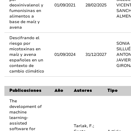
deoxinivalenol y
01/09/2021
28/02/2025
VICEN
fumonisinas en
SANCH
alimentos a
ALME
base de maíz y
avena
Descifrando el
riesgo por
SONIA
micotoxinas en
SILLUÉ
maíz y avena
01/09/2024
31/12/2027
ANTON
españoles en un
JAVIE
contexto de
GIRON
cambio climático
Publicaciones
Año
Autores
Tipo
The
development of
machine
learning-
assisted
Tarlak, F.;
software for