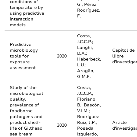
conditions of
G.; Pérez
temperature by
Rodríguez,
using predictive
F.
interaction
models
Costa,
J.C.C.P.;
Predictive
Longhi,
microbiology
Capítol de
D.A.;
tools for
2020
llibre
Haberbeck,
exposure
d'investiga
L.U.;
assessment
Aragão,
G.M.F.
Study of the
Costa,
microbiological
J.C.C.P.;
quality,
Floriano,
prevalence of
B.; Bascón,
foodborne
V.I.M.;
pathogens and
Rodríguez
product shelf-
Ruiz, J.P.;
Article
2020
life of Gilthead
Posada
d'investiga
sea bream
Izquierdo,