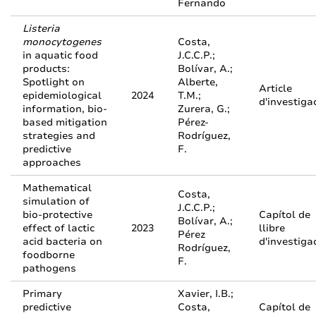
Fernando
Listeria
monocytogenes
Costa,
in aquatic food
J.C.C.P.;
products:
Bolívar, A.;
Spotlight on
Alberte,
Article
epidemiological
2024
T.M.;
d'investiga
information, bio-
Zurera, G.;
based mitigation
Pérez-
strategies and
Rodríguez,
predictive
F.
approaches
Mathematical
Costa,
simulation of
J.C.C.P.;
bio-protective
Capítol de
Bolívar, A.;
effect of lactic
2023
llibre
Pérez
acid bacteria on
d'investiga
Rodríguez,
foodborne
F.
pathogens
Primary
Xavier, I.B.;
predictive
Costa,
Capítol de