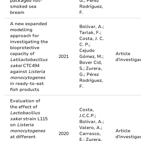
packaged hot-
G.; Pérez
smoked sea
Rodríguez,
bream
F.
A new expanded
Bolívar, A.;
modelling
Tarlak, F.;
approach for
Costa, J. C.
investigating the
C. P.;
bioprotective
Cejudo
capacity of
Article
2021
Gómez, M.;
Latilactobacillus
d'investiga
Bover Cid,
sakei
CTC494
S.; Zurera,
against
Listeria
G.; Pérez
monocytogenes
Rodríguez,
in ready-to-eat
F.
fish products
Evaluation of
the effect of
Costa,
Lactobacillus
J.C.C.P.;
sakei
strain L115
Bolívar, A.;
on
Listeria
Valero, A.;
monocytogenes
Article
2020
Carrasco,
at different
d'investiga
E.; Zurera,