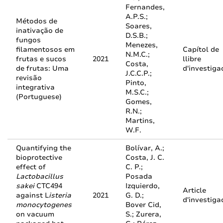
Fernandes,
A.P.S.;
Métodos de
Soares,
inativação de
D.S.B.;
fungos
Menezes,
filamentosos em
Capítol de
N.M.C.;
frutas e sucos
2021
llibre
Costa,
de frutas: Uma
d'investiga
J.C.C.P.;
revisão
Pinto,
integrativa
M.S.C.;
(Portuguese)
Gomes,
R.N.;
Martins,
W.F.
Quantifying the
Bolívar, A.;
bioprotective
Costa, J. C.
effect of
C. P.;
Lactobacillus
Posada
sakei
CTC494
Izquierdo,
Article
against L
isteria
2021
G. D.;
d'investiga
monocytogenes
Bover Cid,
on vacuum
S.; Zurera,