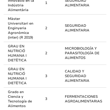
Innovació en la
SEGURIDAD
1
Indústria
ALIMENTARIA
Alimentària
Màster
Universitari en
SEGURIDAD
Enginyeria
2
ALIMENTARIA
Agronòmica
(inter) (R 2019)
GRAU EN
MICROBIOLOGÍA Y
NUTRICIÓ
2
PARASITOLOGÍA DE
HUMANA I
ALIMENTOS
DIETÈTICA
GRAU EN
CALIDAD Y
NUTRICIÓ
3
SEGURIDAD
HUMANA I
ALIMENTARIA
DIETÈTICA
Grado en
Ciencia y
FERMENTACIONES
3
Tecnología de
AGROALIMENTARIAS
Alimentos