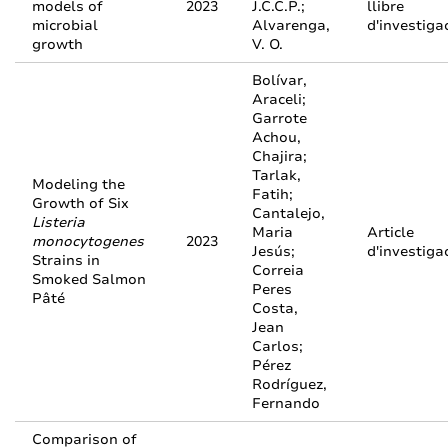
models of
2023
J.C.C.P.;
llibre
microbial
Alvarenga,
d'investiga
growth
V. O.
Bolívar,
Araceli;
Garrote
Achou,
Chajira;
Tarlak,
Modeling the
Fatih;
Growth of Six
Cantalejo,
Listeria
Maria
Article
monocytogenes
2023
Jesús;
d'investiga
Strains in
Correia
Smoked Salmon
Peres
Pâté
Costa,
Jean
Carlos;
Pérez
Rodríguez,
Fernando
Comparison of