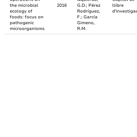
the microbial
2016
G.D.; Pérez
llibre
ecology of
Rodríguez,
d'investiga
foods: focus on
F.; García
pathogenic
Gimeno,
microorganisms
R.M.