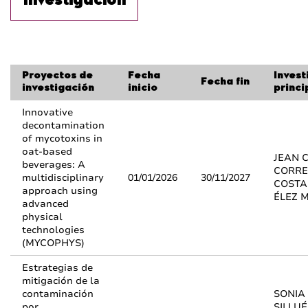
Investigación
Proyectos de
Fecha
Inves
Fecha fin
investigación
inicio
princi
Innovative
decontamination
of mycotoxins in
oat-based
JEAN 
beverages: A
CORRE
multidisciplinary
01/01/2026
30/11/2027
COSTA
approach using
ÉLEZ 
advanced
physical
technologies
(MYCOPHYS)
Estrategias de
mitigación de la
contaminación
SONIA
por
SILLUÉ